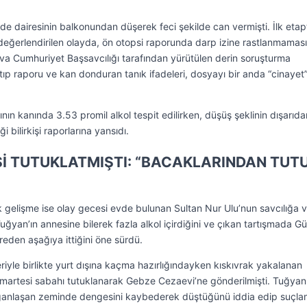
inde dairesinin balkonundan düşerek feci şekilde can vermişti. İlk etap
k değerlendirilen olayda, ön otopsi raporunda darp izine rastlanmamas
lova Cumhuriyet Başsavcılığı tarafından yürütülen derin soruşturma
tıp raporu ve kan donduran tanık ifadeleri, dosyayı bir anda “cinayet
nın kanında 3.53 promil alkol tespit edilirken, düşüş şeklinin dışarıda
 bilirkişi raporlarına yansıdı.
Sİ TUTUKLATMIŞTI: “BACAKLARINDAN TUT
ik gelişme ise olay gecesi evde bulunan Sultan Nur Ulu’nun savcılığa v
ğyan’ın annesine bilerek fazla alkol içirdiğini ve çıkan tartışmada Gü
eden aşağıya ittiğini öne sürdü.
eriyle birlikte yurt dışına kaçma hazırlığındayken kıskıvrak yakalanan
umartesi sabahı tutuklanarak Gebze Cezaevi’ne gönderilmişti. Tuğyan
ganlaşan zeminde dengesini kaybederek düştüğünü iddia edip suçlam