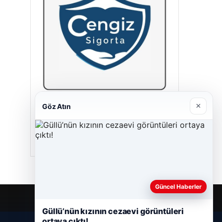
×
Göz Atın
Cengiz Sigorta
23/06/2026
Güncel Haberler
Güllü’nün kızının cezaevi görüntüleri
ortaya çıktı!