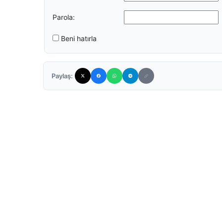
Parola:
Beni hatırla
Paylaş: