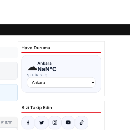
ı
Hava Durumu
☁
Ankara
NaN°C
ŞEHIR SEÇ
Bizi Takip Edin
#18791