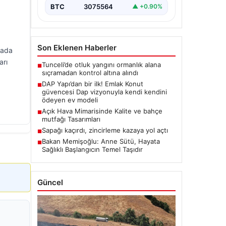
BTC
3075564
▲ +0.90%
Son Eklenen Haberler
yada
arı
Tunceli’de otluk yangını ormanlık alana
■
sıçramadan kontrol altına alındı
DAP Yapı’dan bir ilk! Emlak Konut
■
güvencesi Dap vizyonuyla kendi kendini
ödeyen ev modeli
Açık Hava Mimarisinde Kalite ve bahçe
■
mutfağı Tasarımları
Sapağı kaçırdı, zincirleme kazaya yol açtı
■
Bakan Memişoğlu: Anne Sütü, Hayata
■
Sağlıklı Başlangıcın Temel Taşıdır
Güncel