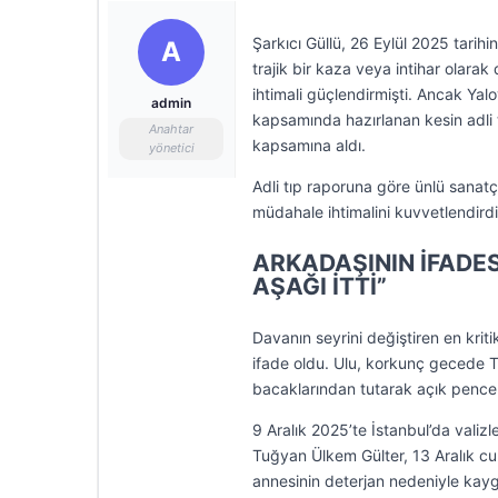
Şarkıcı Güllü, 26 Eylül 2025 tarih
A
trajik bir kaza veya intihar olara
ihtimali güçlendirmişti. Ancak Ya
admin
kapsamında hazırlanan kesin adli 
Anahtar
kapsamına aldı.
yönetici
Adli tıp raporuna göre ünlü sanatçı
müdahale ihtimalini kuvvetlendirdiği
ARKADAŞININ İFADE
AŞAĞI İTTİ”
Davanın seyrini değiştiren en krit
ifade oldu. Ulu, korkunç gecede Tu
bacaklarından tutarak açık pencer
9 Aralık 2025’te İstanbul’da valizl
Tuğyan Ülkem Gülter, 13 Aralık c
annesinin deterjan nedeniyle kay