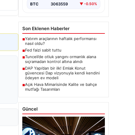
BTC
3063559
▼ -0.50%
Son Eklenen Haberler
Yatırım araçlarının haftalık performansı
■
nasıl oldu?
Fed faizi sabit tuttu
■
Tunceli’de otluk yangını ormanlık alana
■
sıçramadan kontrol altına alındı
DAP Yapı’dan bir ilk! Emlak Konut
■
güvencesi Dap vizyonuyla kendi kendini
ödeyen ev modeli
Açık Hava Mimarisinde Kalite ve bahçe
■
mutfağı Tasarımları
Güncel