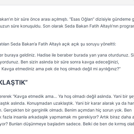
kan’ın bir süre önce arası açılmıştı. “Esas Oğlan” dizisiyle gündeme 
uzun süre konuşuldu. Son olarak Seda Bakan Fatih Altaylı’nın progra
lan Seda Bakan’a Fatih Altaylı açık açık şu soruyu yöneltti:
fer buraya geldiniz. Hadise ile beraber burada yan yana oturdunuz. S
yordunuz. Ben sizin aslında bir süre sonra kavga edeceğinizi,
. Kavga etmediniz ama pek de hoş olmadı değil mi ayrılığınız?”
KLAŞTIK”
ererek “Kavga etmedik ama… Ya hoş olmadı değil aslında. Yani bir şe
aştık aslında. Konuşmadan uzaklaştık. Yani bir karar alarak ya da han
um. Gerçekten bir gerginlik olmadı. Benim açımdan hiç sorun yok. Ben
k fazla insanla arkadaşlık yapmamak mı gerekiyor? Artık biraz daha 
or? Bunları düşünmeye başladım sadece. Belki de ben de kırmış olabi