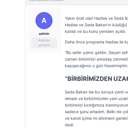
Yakın dost olan Hadise ve Seda Ba
A
Hadise ve Seda Bakan’ın küslüğü 
katıldı ve bu konu yeniden açıldı.
admin
Anahtar
Daha önce programa Hadise ile katı
yönetici
“Bu sefer yalnız geldin. Geçen se
zaman birbirinizi arkadaş zannedi
kapışacağınızı o gün hissetmiştim
“BİRBİRİMİZDEN UZA
Seda Bakan ise bu soruya yanıt v
olmadı ve birbirimizden yani uzakl
birbirimizi kırdığımıza inanmıyor
sadece şunu anladım. Belki de ço
ve kendi içime mi dönmem gerekiy
dedi.