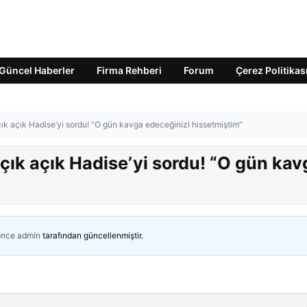
Güncel Haberler
Firma Rehberi
Forum
Çerez Politikas
çık açık Hadise’yi sordu! “O gün kavga edeceğinizi hissetmiştim”
açık açık Hadise’yi sordu! “O gün kav
önce
admin
tarafından güncellenmiştir.