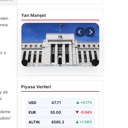
Yan Manşet
gelen
mına
iz o
06.08.2026
Fed faizi sabit tuttu
Piyasa Verileri
y de
i
USD
47.71
▲ +0.17%
aileme
EUR
55.00
▼ -0.04%
lirim”
ALTIN
6595.3
▲ +1.58%