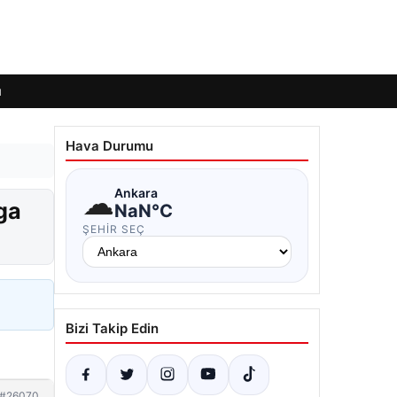
ı
Hava Durumu
☁
Ankara
ga
NaN°C
ŞEHIR SEÇ
Bizi Takip Edin
#26070