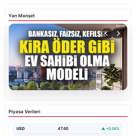
Yan Manşet
04.08.2026
DAP Yapı’dan bir ilk! Emlak Konut
Piyasa Verileri
güvencesi Dap vizyonuyla kendi
kendini ödeyen ev modeli
USD
47.60
▲ +0.06%