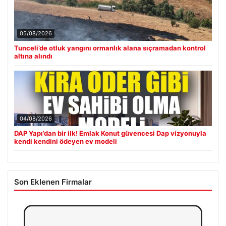
05/08/2026
Tunceli’de otluk yangını ormanlık alana sıçramadan kontrol
altına alındı
04/08/2026
DAP Yapı’dan bir ilk! Emlak Konut güvencesi Dap vizyonuyla
kendi kendini ödeyen ev modeli
Son Eklenen Firmalar