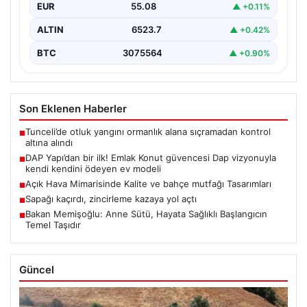
EUR
55.08
▲ +0.11%
ALTIN
6523.7
▲ +0.42%
BTC
3075564
▲ +0.90%
Son Eklenen Haberler
Tunceli’de otluk yangını ormanlık alana sıçramadan kontrol
■
altına alındı
DAP Yapı’dan bir ilk! Emlak Konut güvencesi Dap vizyonuyla
■
kendi kendini ödeyen ev modeli
Açık Hava Mimarisinde Kalite ve bahçe mutfağı Tasarımları
■
Sapağı kaçırdı, zincirleme kazaya yol açtı
■
Bakan Memişoğlu: Anne Sütü, Hayata Sağlıklı Başlangıcın
■
Temel Taşıdır
Güncel