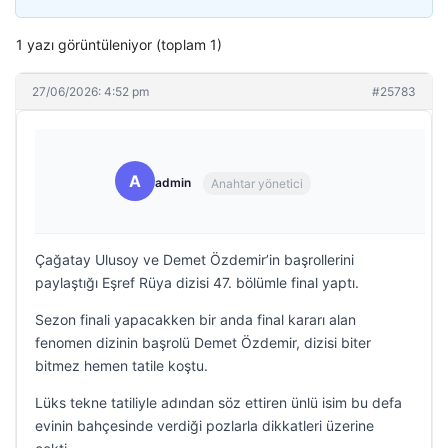
1 yazı görüntüleniyor (toplam 1)
27/06/2026: 4:52 pm
#25783
A
admin
Anahtar yönetici
Çağatay Ulusoy ve Demet Özdemir’in başrollerini
paylaştığı Eşref Rüya dizisi 47. bölümle final yaptı.
Sezon finali yapacakken bir anda final kararı alan
fenomen dizinin başrolü Demet Özdemir, dizisi biter
bitmez hemen tatile koştu.
Lüks tekne tatiliyle adından söz ettiren ünlü isim bu defa
evinin bahçesinde verdiği pozlarla dikkatleri üzerine