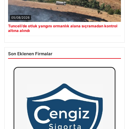
05/08/2026
Tunceli’de otluk yangını ormanlık alana sıçramadan kontrol
altına alındı
Son Eklenen Firmalar