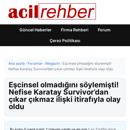
Güncel Haberler
Firma Rehberi
Forum
Çerez Politikası
Ana sayfa
›
Forumlar
›
Magazin
›
Eşcinsel olmadığını söylemişti!
Nefise Karatay Survivor’dan çıkar çıkmaz ilişki itirafıyla olay oldu
Eşcinsel olmadığını söylemişti!
Nefise Karatay Survivor’dan
çıkar çıkmaz ilişki itirafıyla olay
oldu
Bu konu 0 yanıt içerir, 1 izleyen vardır ve en son
1 ay 2 hafta önce