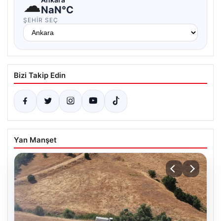
☁
NaN°C
ŞEHIR SEÇ
Bizi Takip Edin
Yan Manşet