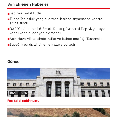
Son Eklenen Haberler
Fed faizi sabit tuttu
■
Tunceli’de otluk yangını ormanlık alana sıçramadan kontrol
■
altına alındı
DAP Yapı’dan bir ilk! Emlak Konut güvencesi Dap vizyonuyla
■
kendi kendini ödeyen ev modeli
Açık Hava Mimarisinde Kalite ve bahçe mutfağı Tasarımları
■
Sapağı kaçırdı, zincirleme kazaya yol açtı
■
Güncel
06/08/2026
Fed faizi sabit tuttu