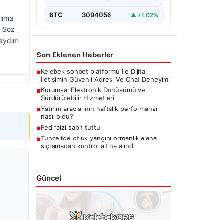
BTC
3094056
▲ +1.02%
klıma
. Söz
saydım
Son Eklenen Haberler
Kelebek sohbet platformu İle Dijital
■
İletişimin Güvenli Adresi Ve Chat Deneyimi
Kurumsal Elektronik Dönüşümü ve
■
Sürdürülebilir Hizmetleri
Yatırım araçlarının haftalık performansı
■
nasıl oldu?
Fed faizi sabit tuttu
■
Tunceli’de otluk yangını ormanlık alana
■
sıçramadan kontrol altına alındı
Güncel