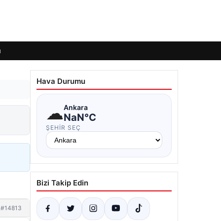
ı
Hava Durumu
☁
Ankara
NaN°C
ŞEHIR SEÇ
Bizi Takip Edin
#14813