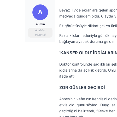
Beyaz TV’de ekranlara gelen spor 
A
medyada gündem oldu. 6 ayda 32 k
admin
Fit görüntüsüyle dikkat çeken ünl
Anahtar
yönetici
Fazla kilolar nedeniyle günlük hay
bağlayamayacak duruma geldim. Te
‘KANSER OLDU’ İDDİALARI
Doktor kontrolünde sağlıklı bir şek
iddialarına da açıklık getirdi. Ün
ifade etti.
ZOR GÜNLER GEÇİRDİ
Annesinin vefatının kendisini deri
etkisi olduğunu söyledi. Duygusal
geçirdiğini belirterek, “Keşke ben
duygulandırdı.