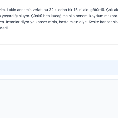
yim. Lakin annemin vefatı bu 32 kilodan bir 15’ini aldı götürdü. Çok a
n yaşardığı oluyor. Çünkü ben kucağıma alıp annemi koydum mezara
. İnsanlar diyor ya kanser misin, hasta mısın diye. Keşke kanser ol
 dedi.