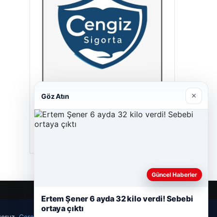
×
Göz Atın
Cengiz Sigorta
23/06/2026
Güncel Haberler
Ertem Şener 6 ayda 32 kilo verdi! Sebebi
ortaya çıktı
ıyoruz.
Çerez Politikamız
Reddet
Kabul Et