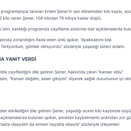
programlarıyla tanınan Ertem Şener’in son dönemdeki kilo kaybı, sos
ilo veren Şener, 108 kilodan 76 kiloya kadar düştü.
ü isim, katıldığı programda zayıflama sürecine dair açıklamalarda bul
atında zorlandığını ifade eden ünlü spiker, “Ayakkabımı bile
rliyordum, gömlek olmuyordu” sözleriyle yaşadığı süreci anlattı.
NA YANIT VERDİ
ilde zayıfladığını dile getiren Şener, hakkında çıkan “kanser oldu”
lü isim, “Kanser değilim, aslan gibiyim” diyerek sağlık durumunun iyi o
nden etkilediğini dile getiren Şener, yaşadığı acının kilo kaybında büy
 açıklamalarda bulunan spiker, annesini kaybetmenin ardından zor gü
 hasta olsaydım da annem hayatta olsaydı” sözleriyle izleyenleri