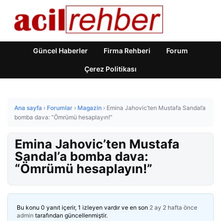
Güncel Haberler
Firma Rehberi
Forum
Çerez Politikası
Ana sayfa
›
Forumlar
›
Magazin
›
Emina Jahovic’ten Mustafa Sandal’a
bomba dava: “Ömrümü hesaplayın!”
Emina Jahovic’ten Mustafa
Sandal’a bomba dava:
“Ömrümü hesaplayın!”
Bu konu 0 yanıt içerir, 1 izleyen vardır ve en son
2 ay 2 hafta önce
admin
tarafından güncellenmiştir.