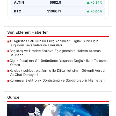
ALTIN
6682.9
▲ +0.34%
BTC
3108671
▲ +0.60%
Son Eklenen Haberler
11 Ağustos Salı Günlük Burç Yorumları: Oğlak Burcu için
■
Bugünün Tavsiyeleri ve Enerjileri
Beşiktaş ve Hradec Kralove Eşleşmesinin Hakem Ataması
■
Belirlendi
Çiçek Pasajı’nın Görünümünde Yaşanan Değişiklikler Tartışma
■
Yarattı
Kelebek sohbet platformu İle Dijital İletişimin Güvenli Adresi
■
Ve Chat Deneyimi
Kurumsal Elektronik Dönüşümü ve Sürdürülebilir Hizmetleri
■
Güncel