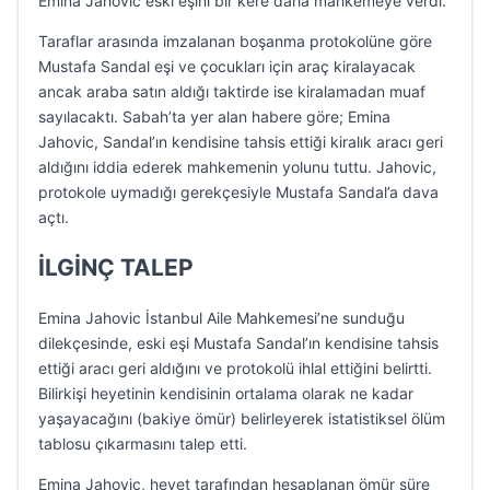
Emina Jahovic eski eşini bir kere daha mahkemeye verdi.
Taraflar arasında imzalanan boşanma protokolüne göre
Mustafa Sandal eşi ve çocukları için araç kiralayacak
ancak araba satın aldığı taktirde ise kiralamadan muaf
sayılacaktı. Sabah’ta yer alan habere göre; Emina
Jahovic, Sandal’ın kendisine tahsis ettiği kiralık aracı geri
aldığını iddia ederek mahkemenin yolunu tuttu. Jahovic,
protokole uymadığı gerekçesiyle Mustafa Sandal’a dava
açtı.
İLGİNÇ TALEP
Emina Jahovic İstanbul Aile Mahkemesi’ne sunduğu
dilekçesinde, eski eşi Mustafa Sandal’ın kendisine tahsis
ettiği aracı geri aldığını ve protokolü ihlal ettiğini belirtti.
Bilirkişi heyetinin kendisinin ortalama olarak ne kadar
yaşayacağını (bakiye ömür) belirleyerek istatistiksel ölüm
tablosu çıkarmasını talep etti.
Emina Jahovic, heyet tarafından hesaplanan ömür süre