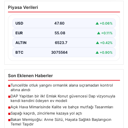
DAP Yapı’dan bir ilk! Emlak Konut
Piyasa Verileri
güvencesi Dap vizyonuyla kendi
kendini ödeyen ev modeli
USD
47.60
▲ +0.06%
EUR
55.08
▲ +0.11%
ALTIN
6523.7
▲ +0.42%
BTC
3075564
▲ +0.90%
Son Eklenen Haberler
Tunceli’de otluk yangını ormanlık alana sıçramadan kontrol
■
altına alındı
DAP Yapı’dan bir ilk! Emlak Konut güvencesi Dap vizyonuyla
■
kendi kendini ödeyen ev modeli
Açık Hava Mimarisinde Kalite ve bahçe mutfağı Tasarımları
■
Sapağı kaçırdı, zincirleme kazaya yol açtı
■
Bakan Memişoğlu: Anne Sütü, Hayata Sağlıklı Başlangıcın
■
Temel Taşıdır