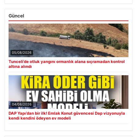
Güncel
05/08/2026
Tunceli’de otluk yangını ormanlık alana sıçramadan kontrol
altına alındı
04/08/2026
DAP Yapı’dan bir ilk! Emlak Konut güvencesi Dap vizyonuyla
kendi kendini ödeyen ev modeli