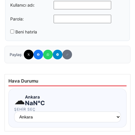
Kullanıcı adı:
Parola:
Beni hatırla
Paylaş:
Hava Durumu
☁
Ankara
NaN°C
ŞEHIR SEÇ