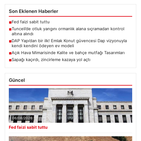
Son Eklenen Haberler
Fed faizi sabit tuttu
■
Tunceli’de otluk yangını ormanlık alana sıçramadan kontrol
■
altına alındı
DAP Yapı’dan bir ilk! Emlak Konut güvencesi Dap vizyonuyla
■
kendi kendini ödeyen ev modeli
Açık Hava Mimarisinde Kalite ve bahçe mutfağı Tasarımları
■
Sapağı kaçırdı, zincirleme kazaya yol açtı
■
Güncel
06/08/2026
Fed faizi sabit tuttu