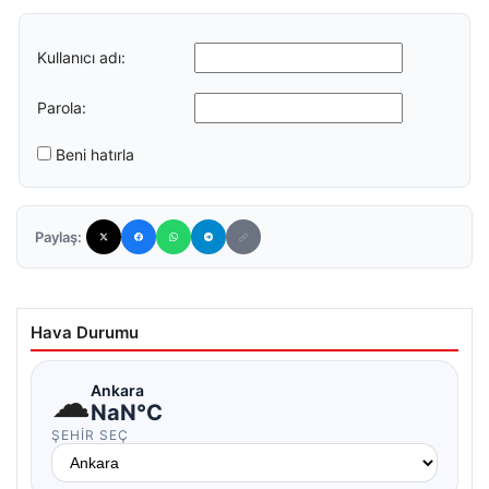
Kullanıcı adı:
Parola:
Beni hatırla
Paylaş:
Hava Durumu
☁
Ankara
NaN°C
ŞEHIR SEÇ