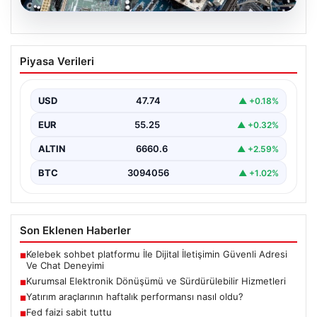
08.08.2026
Kurumsal Elektronik Dönüşümü ve
Piyasa Verileri
Sürdürülebilir Hizmetleri
Günümüzde ilerleyen dijitalleşme doğrultusunda
şirketler altyapı parklarını sürekli aralıklarla
USD
47.74
▲ +0.18%
yenilemektedir. Söz konusu yenileme süreçlerinde…
EUR
55.25
▲ +0.32%
ALTIN
6660.6
▲ +2.59%
BTC
3094056
▲ +1.02%
Son Eklenen Haberler
Kelebek sohbet platformu İle Dijital İletişimin Güvenli Adresi
■
Ve Chat Deneyimi
Kurumsal Elektronik Dönüşümü ve Sürdürülebilir Hizmetleri
■
Yatırım araçlarının haftalık performansı nasıl oldu?
■
Fed faizi sabit tuttu
■