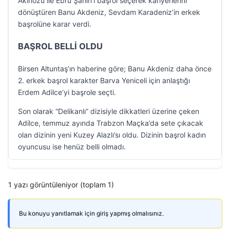
Akınözü ile Ebru Şahin’i başrol seçerek kariyerlerini
dönüştüren Banu Akdeniz, Sevdam Karadeniz’in erkek
başrolüne karar verdi.
BAŞROL BELLİ OLDU
Birsen Altuntaş’ın haberine göre; Banu Akdeniz daha önce
2. erkek başrol karakter Barva Yeniceli için anlaştığı
Erdem Adilce’yi başrole seçti.
Son olarak “Delikanlı” dizisiyle dikkatleri üzerine çeken
Adilce, temmuz ayında Trabzon Maçka’da sete çıkacak
olan dizinin yeni Kuzey Alazlı’sı oldu. Dizinin başrol kadın
oyuncusu ise henüz belli olmadı.
1 yazı görüntüleniyor (toplam 1)
Bu konuyu yanıtlamak için giriş yapmış olmalısınız.