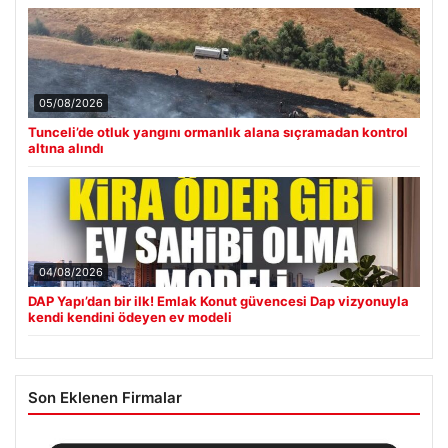
05/08/2026
Tunceli’de otluk yangını ormanlık alana sıçramadan kontrol
altına alındı
04/08/2026
DAP Yapı’dan bir ilk! Emlak Konut güvencesi Dap vizyonuyla
kendi kendini ödeyen ev modeli
Son Eklenen Firmalar