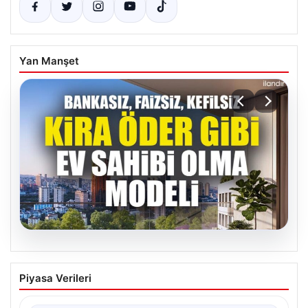
Yan Manşet
04.08.2026
DAP Yapı’dan bir ilk! Emlak Konut
Piyasa Verileri
güvencesi Dap vizyonuyla kendi
kendini ödeyen ev modeli