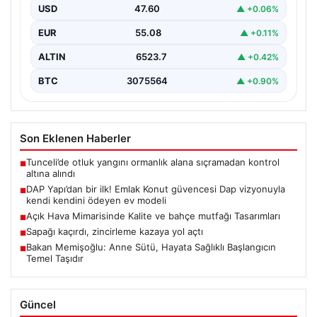
USD
47.60
▲ +0.06%
EUR
55.08
▲ +0.11%
ALTIN
6523.7
▲ +0.42%
BTC
3075564
▲ +0.90%
Son Eklenen Haberler
Tunceli’de otluk yangını ormanlık alana sıçramadan kontrol
■
altına alındı
DAP Yapı’dan bir ilk! Emlak Konut güvencesi Dap vizyonuyla
■
kendi kendini ödeyen ev modeli
Açık Hava Mimarisinde Kalite ve bahçe mutfağı Tasarımları
■
Sapağı kaçırdı, zincirleme kazaya yol açtı
■
Bakan Memişoğlu: Anne Sütü, Hayata Sağlıklı Başlangıcın
■
Temel Taşıdır
Güncel