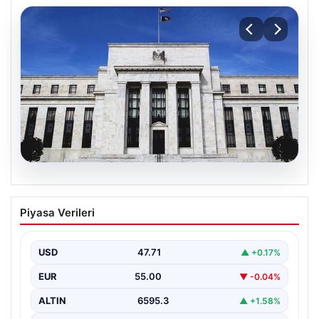
06.08.2026
Fed faizi sabit tuttu
Piyasa Verileri
USD
47.71
▲ +0.17%
EUR
55.00
▼ -0.04%
ALTIN
6595.3
▲ +1.58%