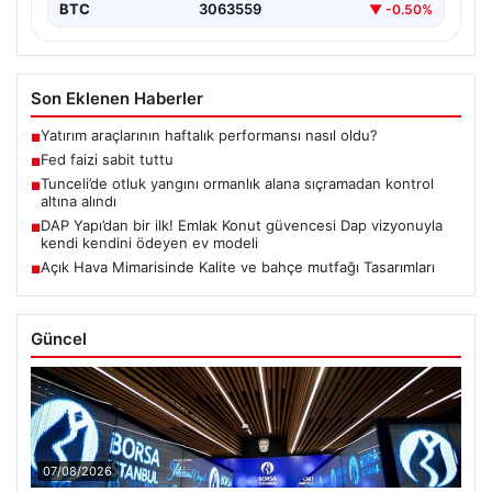
BTC
3063559
▼ -0.50%
Son Eklenen Haberler
Yatırım araçlarının haftalık performansı nasıl oldu?
■
Fed faizi sabit tuttu
■
Tunceli’de otluk yangını ormanlık alana sıçramadan kontrol
■
altına alındı
DAP Yapı’dan bir ilk! Emlak Konut güvencesi Dap vizyonuyla
■
kendi kendini ödeyen ev modeli
Açık Hava Mimarisinde Kalite ve bahçe mutfağı Tasarımları
■
Güncel
07/08/2026