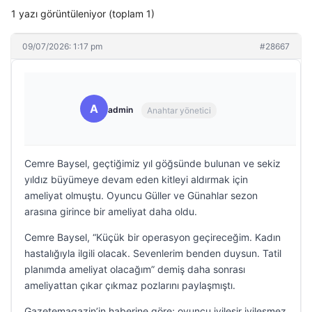
1 yazı görüntüleniyor (toplam 1)
09/07/2026: 1:17 pm
#28667
A
admin
Anahtar yönetici
Cemre Baysel, geçtiğimiz yıl göğsünde bulunan ve sekiz
yıldız büyümeye devam eden kitleyi aldırmak için
ameliyat olmuştu. Oyuncu Güller ve Günahlar sezon
arasına girince bir ameliyat daha oldu.
Cemre Baysel, “Küçük bir operasyon geçireceğim. Kadın
hastalığıyla ilgili olacak. Sevenlerim benden duysun. Tatil
planımda ameliyat olacağım” demiş daha sonrası
ameliyattan çıkar çıkmaz pozlarını paylaşmıştı.
Gazetemagazin’in haberine göre; oyuncu iyileşir iyileşmez