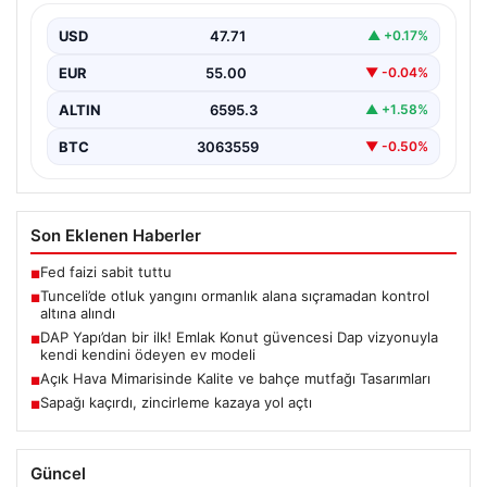
Tunceli'nin Yolkonak, Beydamı ve Karyemez köyleri
arasında bulunan otlaklık bölgede henüz
USD
47.71
▲ +0.17%
belirlenemeyen bir nedenle…
EUR
55.00
▼ -0.04%
ALTIN
6595.3
▲ +1.58%
BTC
3063559
▼ -0.50%
Son Eklenen Haberler
Fed faizi sabit tuttu
■
Tunceli’de otluk yangını ormanlık alana sıçramadan kontrol
■
altına alındı
DAP Yapı’dan bir ilk! Emlak Konut güvencesi Dap vizyonuyla
■
kendi kendini ödeyen ev modeli
Açık Hava Mimarisinde Kalite ve bahçe mutfağı Tasarımları
■
Sapağı kaçırdı, zincirleme kazaya yol açtı
■
Güncel