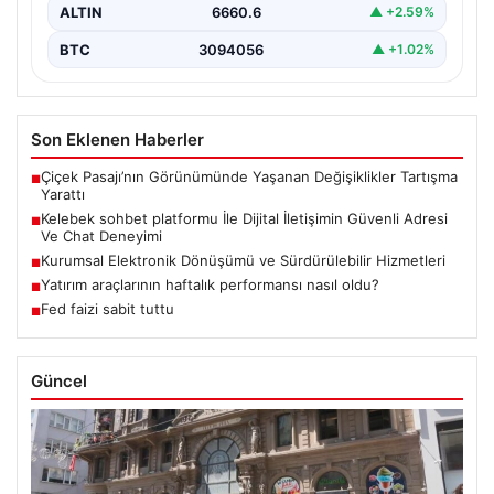
ALTIN
6660.6
▲ +2.59%
BTC
3094056
▲ +1.02%
Son Eklenen Haberler
Çiçek Pasajı’nın Görünümünde Yaşanan Değişiklikler Tartışma
■
Yarattı
Kelebek sohbet platformu İle Dijital İletişimin Güvenli Adresi
■
Ve Chat Deneyimi
Kurumsal Elektronik Dönüşümü ve Sürdürülebilir Hizmetleri
■
Yatırım araçlarının haftalık performansı nasıl oldu?
■
Fed faizi sabit tuttu
■
Güncel