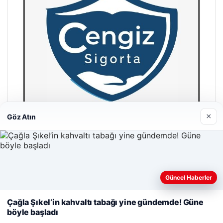
×
Göz Atın
Hastaş Beton
26/05/2026
Web sitemizi nasıl kullandığınızı daha iyi anlayabilmek,
Güncel Haberler
deneyiminizi kişiselleştirmek ve geliştirmek amacıyla çerezler
kullanıyoruz.
Çerez Politikamız
Çağla Şıkel’in kahvaltı tabağı yine gündemde! Güne
böyle başladı
Reddet
Kabul Et