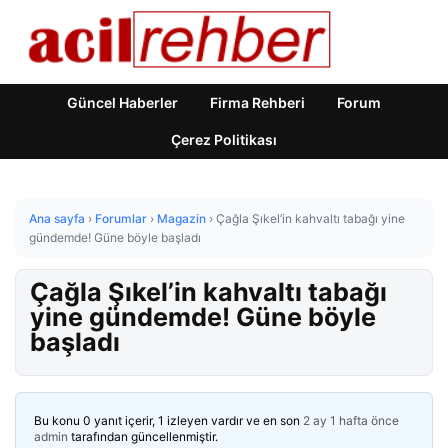
Güncel Haberler
Firma Rehberi
Forum
Çerez Politikası
Ana sayfa
›
Forumlar
›
Magazin
›
Çağla Şıkel’in kahvaltı tabağı yine
gündemde! Güne böyle başladı
Çağla Şıkel’in kahvaltı tabağı
yine gündemde! Güne böyle
başladı
Bu konu 0 yanıt içerir, 1 izleyen vardır ve en son
2 ay 1 hafta önce
admin
tarafından güncellenmiştir.