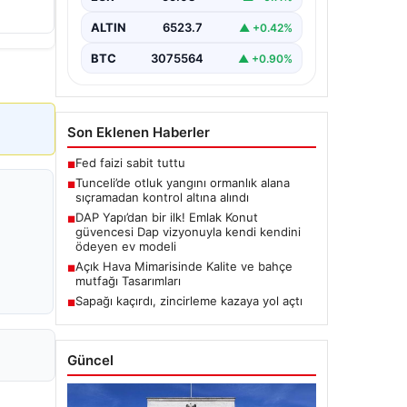
Karyemez köyleri arasında bulunan
otlaklık bölgede henüz
ALTIN
6523.7
▲ +0.42%
belirlenemeyen bir nedenle…
BTC
3075564
▲ +0.90%
Son Eklenen Haberler
Fed faizi sabit tuttu
■
Tunceli’de otluk yangını ormanlık alana
■
sıçramadan kontrol altına alındı
DAP Yapı’dan bir ilk! Emlak Konut
■
güvencesi Dap vizyonuyla kendi kendini
ödeyen ev modeli
Açık Hava Mimarisinde Kalite ve bahçe
■
mutfağı Tasarımları
Sapağı kaçırdı, zincirleme kazaya yol açtı
■
Güncel