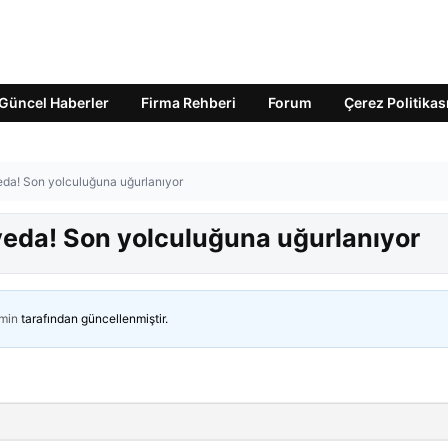
Güncel Haberler
Firma Rehberi
Forum
Çerez Politikas
eda! Son yolculuğuna uğurlanıyor
veda! Son yolculuğuna uğurlanıyor
min
tarafından güncellenmiştir.