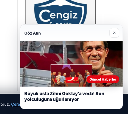
×
Göz Atın
Cengiz Sigorta
23/06/2026
Güncel Haberler
Büyük usta Zihni Göktay’a veda! Son
yolculuğuna uğurlanıyor
ıyoruz.
Çerez Politikamız
Reddet
Kabul Et