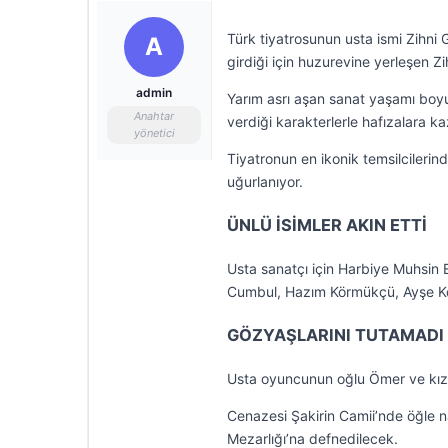
Türk tiyatrosunun usta ismi Zihni
A
girdiği için huzurevine yerleşen 
admin
Yarım asrı aşan sanat yaşamı boy
Anahtar
verdiği karakterlerle hafızalara ka
yönetici
Tiyatronun en ikonik temsilcileri
uğurlanıyor.
ÜNLÜ İSİMLER AKIN ETTİ
Usta sanatçı için Harbiye Muhsin 
Cumbul, Hazım Körmükçü, Ayşe Kökç
GÖZYAŞLARINI TUTAMADI
Usta oyuncunun oğlu Ömer ve kız
Cenazesi Şakirin Camii’nde öğle
Mezarlığı’na defnedilecek.