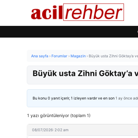
Ana sayfa
›
Forumlar
›
Magazin
›
Büyük usta Zihni Göktay’a v
Büyük usta Zihni Göktay’a 
Bu konu 0 yanıt içerir, 1 izleyen vardır ve en son
1 ay önce
ad
1 yazı görüntüleniyor (toplam 1)
08/07/2026: 2:02 am