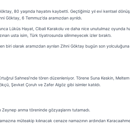
 Göktay, 80 yaşında hayatını kaybetti. Geçtiğimiz yıl evi kentsel dön
Zihni Göktay, 6 Temmuz’da aramızdan ayrıldı.
unca Lüküs Hayat, Cibali Karakolu ve daha nice unutulmaz oyunda h
zınan usta isim, Türk tiyatrosunda silinmeyecek izler bıraktı.
nden biri olarak aramızdan ayrılan Zihni Göktay bugün son yolculuğuna
Ertuğrul Sahnesi’nde tören düzenleniyor. Törene Suna Keskin, Meltem
ü, Şevket Çoruh ve Zafer Algöz gibi isimler katıldı.
ı Zeynep anma töreninde gözyaşlarını tutamadı.
 namazına müteakip kılınacak cenaze namazının ardından Karacaahm