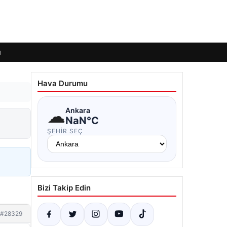
ı
Hava Durumu
☁
Ankara
NaN°C
ŞEHIR SEÇ
Bizi Takip Edin
#28329