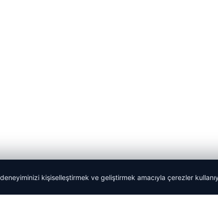
 deneyiminizi kişiselleştirmek ve geliştirmek amacıyla çerezler kullan
Tercüme Bürosu
|
Malta Dil Okulu
|
lemagrup.com.tr