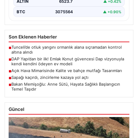
ALTIN
6523.7
▲ +0.42%
BTC
3075564
▲ +0.90%
Son Eklenen Haberler
Tunceli’de otluk yangını ormanlık alana sıçramadan kontrol
■
altına alındı
DAP Yapı’dan bir ilk! Emlak Konut güvencesi Dap vizyonuyla
■
kendi kendini ödeyen ev modeli
Açık Hava Mimarisinde Kalite ve bahçe mutfağı Tasarımları
■
Sapağı kaçırdı, zincirleme kazaya yol açtı
■
Bakan Memişoğlu: Anne Sütü, Hayata Sağlıklı Başlangıcın
■
Temel Taşıdır
Güncel