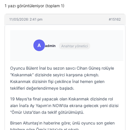
1 yazı görüntüleniyor (toplam 1)
11/05/2026: 2:41 pm
#15162
A
admin
Anahtar yönetici
Oyuncu Bülent İnal bu sezon savcı Cihan Güneş rolüyle
“Kıskanmak” dizisinde seyirci karşısına çıkmıştı.
Kıskanmak dizisinin fişi çekilince İnal hemen gelen
teklifleri değerlendirmeye başladı.
19 Mayıs’ta final yapacak olan Kıskanmak dizisinde rol
alan İnal’a Ay Yapım’ın NOW’da ekrana gelecek yeni dizisi
“Ömür Usta”dan da teklif götürülmüştü.
Birsen Altuntaş’ın haberine göre; ünlü oyuncu son gelen
bilgilere göre Ömür Usta’yla el sıkıştı.