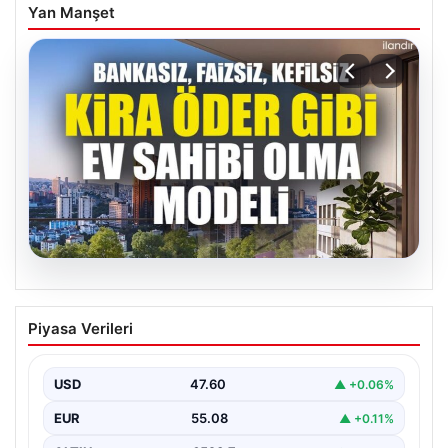
Yan Manşet
04.08.2026
DAP Yapı’dan bir ilk! Emlak Konut
Piyasa Verileri
güvencesi Dap vizyonuyla kendi
kendini ödeyen ev modeli
USD
47.60
▲ +0.06%
EUR
55.08
▲ +0.11%