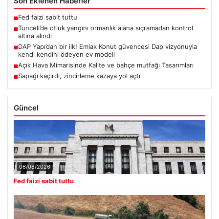
Son Eklenen Haberler
Fed faizi sabit tuttu
■
Tunceli’de otluk yangını ormanlık alana sıçramadan kontrol
■
altına alındı
DAP Yapı’dan bir ilk! Emlak Konut güvencesi Dap vizyonuyla
■
kendi kendini ödeyen ev modeli
Açık Hava Mimarisinde Kalite ve bahçe mutfağı Tasarımları
■
Sapağı kaçırdı, zincirleme kazaya yol açtı
■
Güncel
06/08/2026
Fed faizi sabit tuttu