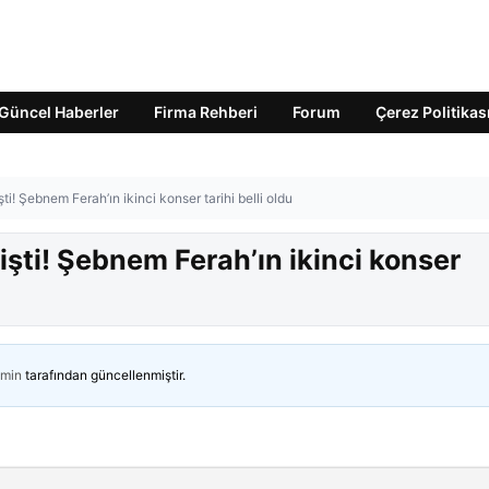
Güncel Haberler
Firma Rehberi
Forum
Çerez Politikas
ti! Şebnem Ferah’ın ikinci konser tarihi belli oldu
işti! Şebnem Ferah’ın ikinci konser
min
tarafından güncellenmiştir.