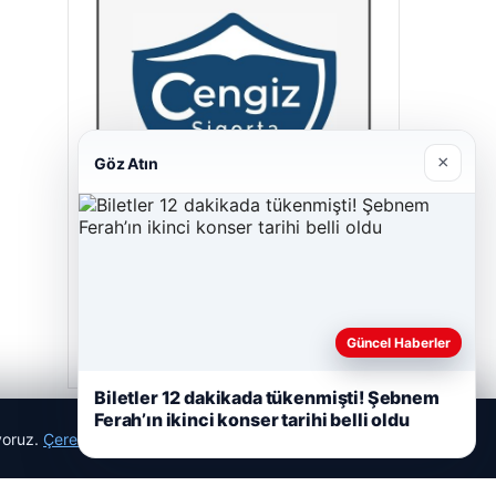
×
Göz Atın
Hastaş Beton
26/05/2026
Güncel Haberler
Biletler 12 dakikada tükenmişti! Şebnem
Ferah’ın ikinci konser tarihi belli oldu
ıyoruz.
Çerez Politikamız
Reddet
Kabul Et