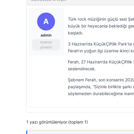
Türk rock müziğinin güçlü sesi Şe
A
büyük bir heyecanla beklediği ger
başladı.
admin
Anahtar
3 Haziran’da KüçükÇiftlik Park’ta
yönetici
Ferah’ın yoğun ilgi üzerine ikinci 
Ferah, 27 Haziran’da KüçükÇiftlik P
seslendirecek.
Şebnem Ferah, son konserini 2020’
paylaşımda, “Sizinle birlikte şark
söylemeden durabileceğime inanmaz
1 yazı görüntüleniyor (toplam 1)