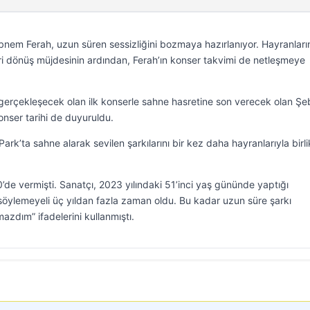
bnem Ferah, uzun süren sessizliğini bozmaya hazırlanıyor. Hayranları
i dönüş müjdesinin ardından, Ferah’ın konser takvimi de netleşmeye
 gerçekleşecek olan ilk konserle sahne hasretine son verecek olan Ş
konser tarihi de duyuruldu.
ark’ta sahne alarak sevilen şarkılarını bir kez daha hayranlarıyla birli
de vermişti. Sanatçı, 2023 yılındaki 51’inci yaş gününde yaptığı
ı söylemeyeli üç yıldan fazla zaman oldu. Bu kadar uzun süre şarkı
dım” ifadelerini kullanmıştı.