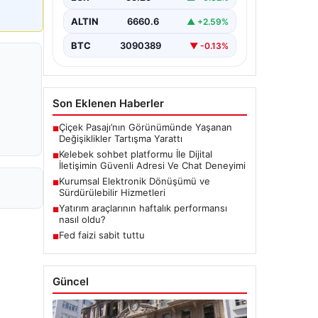
bir biçimde iletişim kurması büyük
bir hassasiyet taşımaktadır.
ALTIN
6660.6
▲ +2.59%
Günümüzde birçok…
BTC
3090389
▼ -0.13%
Son Eklenen Haberler
Çiçek Pasajı’nın Görünümünde Yaşanan
■
Değişiklikler Tartışma Yarattı
Kelebek sohbet platformu İle Dijital
■
İletişimin Güvenli Adresi Ve Chat Deneyimi
Kurumsal Elektronik Dönüşümü ve
■
Sürdürülebilir Hizmetleri
Yatırım araçlarının haftalık performansı
■
nasıl oldu?
Fed faizi sabit tuttu
■
Güncel