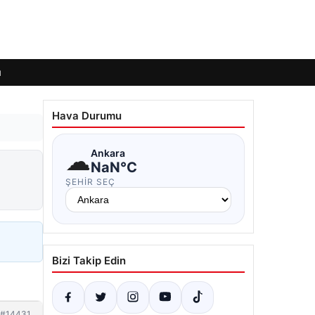
ı
Hava Durumu
☁
Ankara
NaN°C
ŞEHIR SEÇ
Bizi Takip Edin
#14431