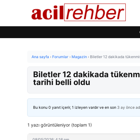
Ana sayfa
›
Forumlar
›
Magazin
›
Biletler 12 dakikada tükenmiş
Biletler 12 dakikada tükenm
tarihi belli oldu
Bu konu 0 yanıt içerir, 1 izleyen vardır ve en son
3 ay önce
ad
1 yazı görüntüleniyor (toplam 1)
08/05/2026: 4:16 pm