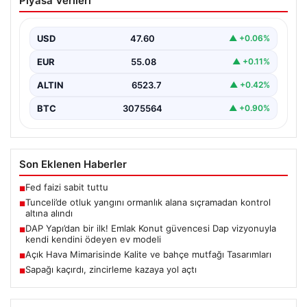
Piyasa Verileri
sıçramadan kontrol altına alındı
Tunceli'nin Yolkonak, Beydamı ve Karyemez köyleri
arasında bulunan otlaklık bölgede henüz
USD
47.60
▲ +0.06%
belirlenemeyen bir nedenle…
EUR
55.08
▲ +0.11%
ALTIN
6523.7
▲ +0.42%
BTC
3075564
▲ +0.90%
Son Eklenen Haberler
Fed faizi sabit tuttu
■
Tunceli’de otluk yangını ormanlık alana sıçramadan kontrol
■
altına alındı
DAP Yapı’dan bir ilk! Emlak Konut güvencesi Dap vizyonuyla
■
kendi kendini ödeyen ev modeli
Açık Hava Mimarisinde Kalite ve bahçe mutfağı Tasarımları
■
Sapağı kaçırdı, zincirleme kazaya yol açtı
■