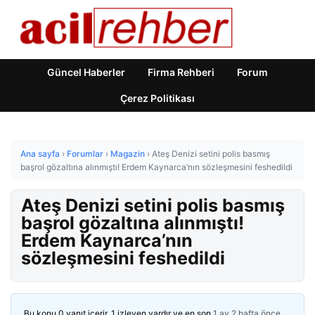
Güncel Haberler
Firma Rehberi
Forum
Çerez Politikası
Ana sayfa
›
Forumlar
›
Magazin
›
Ateş Denizi setini polis basmış
başrol gözaltına alınmıştı! Erdem Kaynarca’nın sözleşmesini feshedildi
Ateş Denizi setini polis basmış
başrol gözaltına alınmıştı!
Erdem Kaynarca’nın
sözleşmesini feshedildi
Bu konu 0 yanıt içerir, 1 izleyen vardır ve en son
1 ay 2 hafta önce