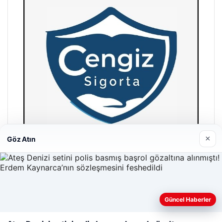
×
Göz Atın
Hastaş Beton
26/05/2026
Web sitemizi nasıl kullandığınızı daha iyi anlayabilmek,
Güncel Haberler
deneyiminizi kişiselleştirmek ve geliştirmek amacıyla çerezler
kullanıyoruz.
Çerez Politikamız