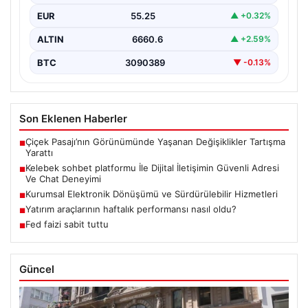
kurması büyük bir hassasiyet taşımaktadır. Günümüzde
EUR
55.25
▲ +0.32%
birçok…
ALTIN
6660.6
▲ +2.59%
BTC
3090389
▼ -0.13%
Son Eklenen Haberler
Çiçek Pasajı’nın Görünümünde Yaşanan Değişiklikler Tartışma
■
Yarattı
Kelebek sohbet platformu İle Dijital İletişimin Güvenli Adresi
■
Ve Chat Deneyimi
Kurumsal Elektronik Dönüşümü ve Sürdürülebilir Hizmetleri
■
Yatırım araçlarının haftalık performansı nasıl oldu?
■
Fed faizi sabit tuttu
■
Güncel