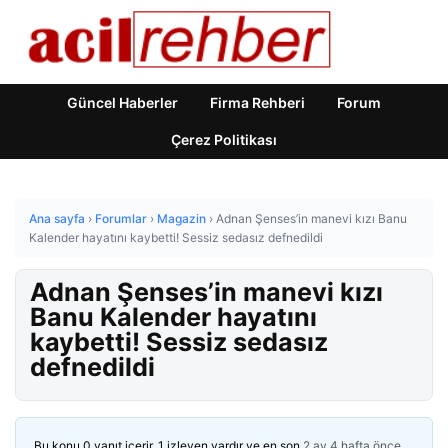
Güncel Haberler
Firma Rehberi
Forum
Çerez Politikası
Ana sayfa
›
Forumlar
›
Magazin
›
Adnan Şenses’in manevi kızı Banu
Kalender hayatını kaybetti! Sessiz sedasız defnedildi
Adnan Şenses’in manevi kızı
Banu Kalender hayatını
kaybetti! Sessiz sedasız
defnedildi
Bu konu 0 yanıt içerir, 1 izleyen vardır ve en son
2 ay 4 hafta önce