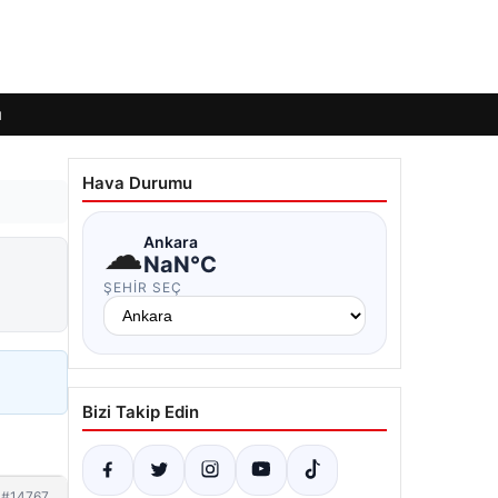
ı
Hava Durumu
☁
Ankara
NaN°C
ŞEHIR SEÇ
Bizi Takip Edin
#14767