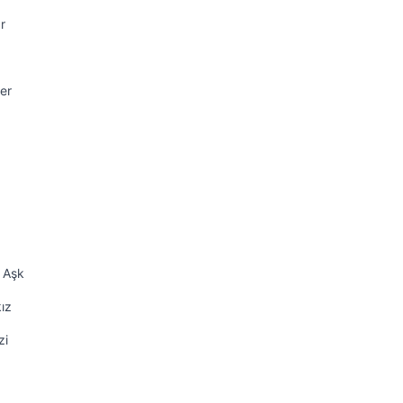
r
er
k Aşk
ız
zi