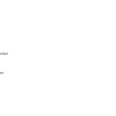
mleri
nım