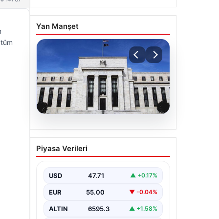
Yan Manşet
n
e tüm
06.08.2026
Fed faizi sabit tuttu
Piyasa Verileri
USD
47.71
▲ +0.17%
EUR
55.00
▼ -0.04%
ALTIN
6595.3
▲ +1.58%