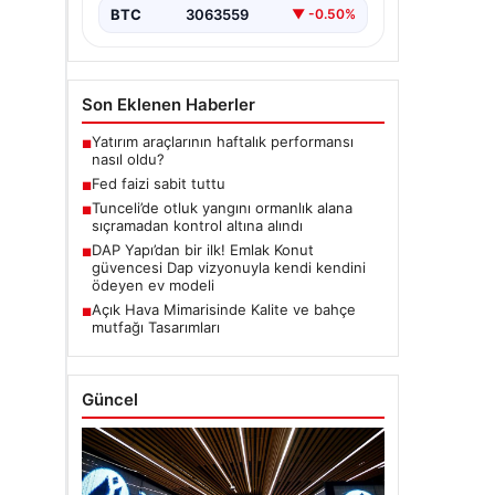
BTC
3063559
▼ -0.50%
Son Eklenen Haberler
Yatırım araçlarının haftalık performansı
■
nasıl oldu?
Fed faizi sabit tuttu
■
Tunceli’de otluk yangını ormanlık alana
■
sıçramadan kontrol altına alındı
DAP Yapı’dan bir ilk! Emlak Konut
■
güvencesi Dap vizyonuyla kendi kendini
ödeyen ev modeli
Açık Hava Mimarisinde Kalite ve bahçe
■
mutfağı Tasarımları
Güncel