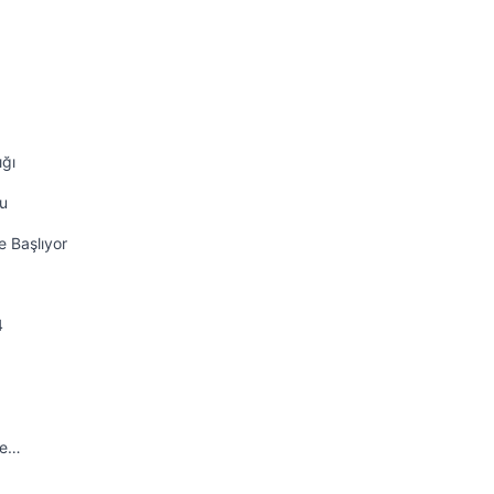
ığı
nu
e Başlıyor
4
ve…