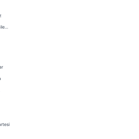
z
ile…
ar
a
k
rtesi