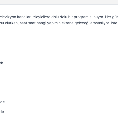
levizyon kanalları izleyicilere dolu dolu bir program sunuyor. Her gü
u olurken, saat saat hangi yapımın ekrana geleceği araştırılıyor. İşt
ek
ç
nde
rde