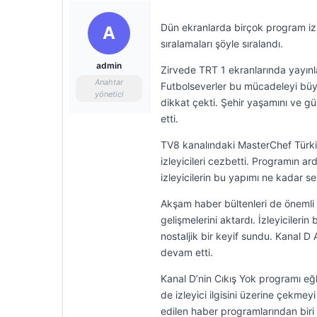
Dün ekranlarda birçok program izle
A
sıralamaları şöyle sıralandı.
admin
Zirvede TRT 1 ekranlarında yayın
Anahtar
Futbolseverler bu mücadeleyi büyü
yönetici
dikkat çekti. Şehir yaşamını ve gü
etti.
TV8 kanalındaki MasterChef Türkiy
izleyicileri cezbetti. Programın a
izleyicilerin bu yapımı ne kadar se
Akşam haber bültenleri de önemli
gelişmelerini aktardı. İzleyicileri
nostaljik bir keyif sundu. Kanal D
devam etti.
Kanal D’nin Cıkış Yok programı eğlen
de izleyici ilgisini üzerine çekm
edilen haber programlarından biri 