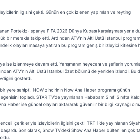
yicilerin ilgisini çekti. Günün en çok izlenen yapımları ve reyting
lanan Portekiz-İspanya FIFA 2026 Dünya Kupası karşılaşması yer aldı
k bir merakla takip etti. Ardından ATV’nin Alti Üstü İstanbul program
ndelik olayları masaya yatıran bu program geniş bir izleyici kitlesine 
e ise izlenmeye devam etti. Yarışmanın heyecanı ve şeflerin yorumla
rdından ATV’nin Alti Üstü İstanbul özet bölümü de yeniden izlendi. Bu 
vdiğini gösterdi.
 bir yere sahipti. NOW zincirinin Now Ana Haber programı günün
n beğenisini topladı. STAR TV’de yayınlanan Hababam Sınıfı Sınıfta Kaldı
 Ana Haber ise güncel olayları aktararak güvenilir bir bilgi kaynağı ol
celi içerikleriyle izleyicilerin ilgisini çekti. TRT 1’de yayınlanan Siya
eyi başardı. Son olarak, Show TV’deki Show Ana Haber bülteni en çok t
oldu.