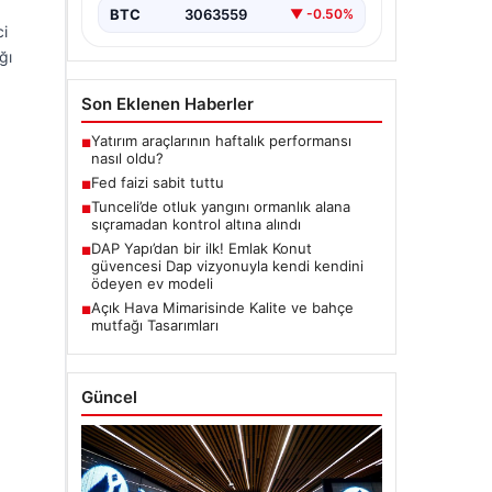
BTC
3063559
▼ -0.50%
ci
ğı
Son Eklenen Haberler
Yatırım araçlarının haftalık performansı
■
nasıl oldu?
Fed faizi sabit tuttu
■
Tunceli’de otluk yangını ormanlık alana
■
sıçramadan kontrol altına alındı
DAP Yapı’dan bir ilk! Emlak Konut
■
güvencesi Dap vizyonuyla kendi kendini
ödeyen ev modeli
Açık Hava Mimarisinde Kalite ve bahçe
■
mutfağı Tasarımları
Güncel