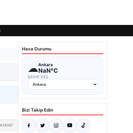
ı
Hava Durumu
☁
Ankara
NaN°C
ŞEHIR SEÇ
Bizi Takip Edin
#28367