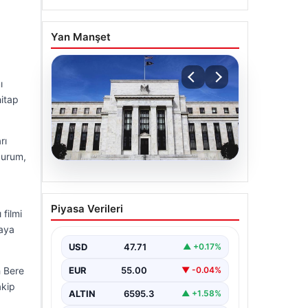
Yan Manşet
.
ı
hitap
rı
durum,
06.08.2026
Fed faizi sabit tuttu
Piyasa Verileri
 filmi
maya
USD
47.71
▲ +0.17%
EUR
55.00
h Bere
▼ -0.04%
akip
ALTIN
6595.3
▲ +1.58%