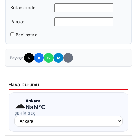
Kullanıcı adı:
Parola:
Beni hatırla
Paylaş:
Hava Durumu
☁
Ankara
NaN°C
ŞEHIR SEÇ