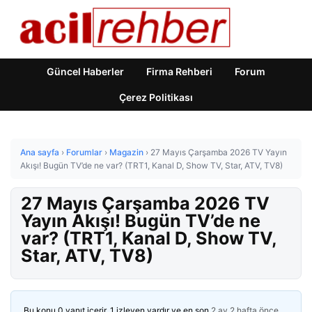
Güncel Haberler
Firma Rehberi
Forum
Çerez Politikası
Ana sayfa
›
Forumlar
›
Magazin
›
27 Mayıs Çarşamba 2026 TV Yayın
Akışı! Bugün TV’de ne var? (TRT1, Kanal D, Show TV, Star, ATV, TV8)
27 Mayıs Çarşamba 2026 TV
Yayın Akışı! Bugün TV’de ne
var? (TRT1, Kanal D, Show TV,
Star, ATV, TV8)
Bu konu 0 yanıt içerir, 1 izleyen vardır ve en son
2 ay 2 hafta önce