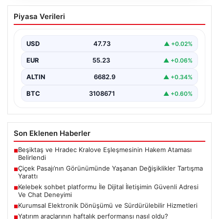
Çiçek Pasajı’nın Görünümünde Yaşanan
Piyasa Verileri
Değişiklikler Tartışma Yarattı
İstanbul'un tarihi ve kültürel sembollerinden biri olan
Çiçek Pasajı, son dönemde giriş cephesine
USD
47.73
▲ +0.02%
yerleştirilen…
EUR
55.23
▲ +0.06%
ALTIN
6682.9
▲ +0.34%
BTC
3108671
▲ +0.60%
Son Eklenen Haberler
Beşiktaş ve Hradec Kralove Eşleşmesinin Hakem Ataması
■
Belirlendi
Çiçek Pasajı’nın Görünümünde Yaşanan Değişiklikler Tartışma
■
Yarattı
Kelebek sohbet platformu İle Dijital İletişimin Güvenli Adresi
■
Ve Chat Deneyimi
Kurumsal Elektronik Dönüşümü ve Sürdürülebilir Hizmetleri
■
Yatırım araçlarının haftalık performansı nasıl oldu?
■