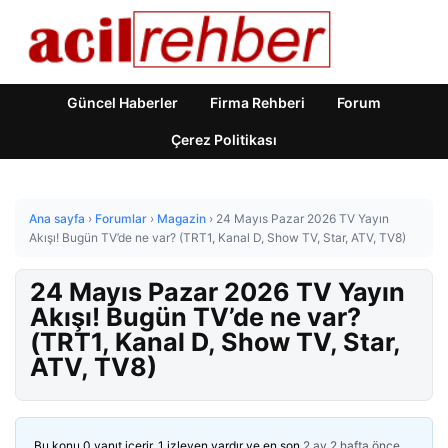
Güncel Haberler
Firma Rehberi
Forum
Çerez Politikası
Ana sayfa
›
Forumlar
›
Magazin
›
24 Mayıs Pazar 2026 TV Yayın
Akışı! Bugün TV’de ne var? (TRT1, Kanal D, Show TV, Star, ATV, TV8)
24 Mayıs Pazar 2026 TV Yayın
Akışı! Bugün TV’de ne var?
(TRT1, Kanal D, Show TV, Star,
ATV, TV8)
Bu konu 0 yanıt içerir, 1 izleyen vardır ve en son
2 ay 2 hafta önce