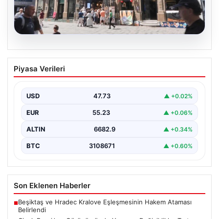
08.08.2026
Çiçek Pasajı’nın Görünümünde Yaşanan
Piyasa Verileri
Değişiklikler Tartışma Yarattı
İstanbul'un tarihi ve kültürel sembollerinden biri olan
Çiçek Pasajı, son dönemde giriş cephesine
USD
47.73
▲ +0.02%
yerleştirilen…
EUR
55.23
▲ +0.06%
ALTIN
6682.9
▲ +0.34%
BTC
3108671
▲ +0.60%
Son Eklenen Haberler
Beşiktaş ve Hradec Kralove Eşleşmesinin Hakem Ataması
■
Belirlendi