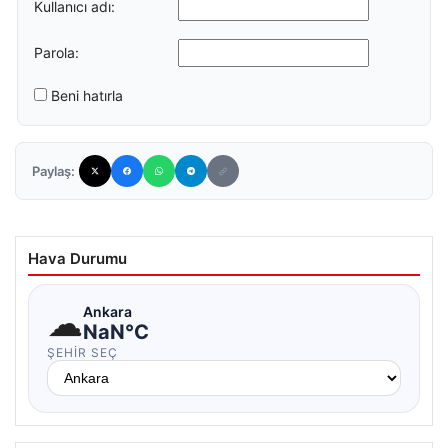
Kullanıcı adı:
Parola:
Beni hatırla
Paylaş:
Hava Durumu
☁
Ankara
NaN°C
ŞEHIR SEÇ