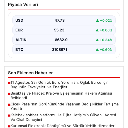
Piyasa Verileri
Eşleşmesinin Hakem Ataması Belirlendi
Beşiktaş ile Hradec Kralove arasında gerçekleşecek
olan UEFA Avrupa Ligi üçüncü ön eleme turu…
USD
47.73
▲ +0.02%
EUR
55.23
▲ +0.06%
ALTIN
6682.9
▲ +0.34%
BTC
3108671
▲ +0.60%
Son Eklenen Haberler
11 Ağustos Salı Günlük Burç Yorumları: Oğlak Burcu için
■
Bugünün Tavsiyeleri ve Enerjileri
Beşiktaş ve Hradec Kralove Eşleşmesinin Hakem Ataması
■
Belirlendi
Çiçek Pasajı’nın Görünümünde Yaşanan Değişiklikler Tartışma
■
Yarattı
Kelebek sohbet platformu İle Dijital İletişimin Güvenli Adresi
■
Ve Chat Deneyimi
Kurumsal Elektronik Dönüşümü ve Sürdürülebilir Hizmetleri
■