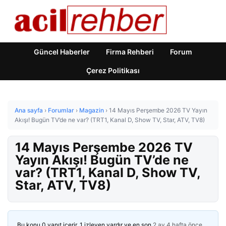
Güncel Haberler
Firma Rehberi
Forum
Çerez Politikası
Ana sayfa
›
Forumlar
›
Magazin
›
14 Mayıs Perşembe 2026 TV Yayın
Akışı! Bugün TV’de ne var? (TRT1, Kanal D, Show TV, Star, ATV, TV8)
14 Mayıs Perşembe 2026 TV
Yayın Akışı! Bugün TV’de ne
var? (TRT1, Kanal D, Show TV,
Star, ATV, TV8)
Bu konu 0 yanıt içerir, 1 izleyen vardır ve en son
2 ay 4 hafta önce