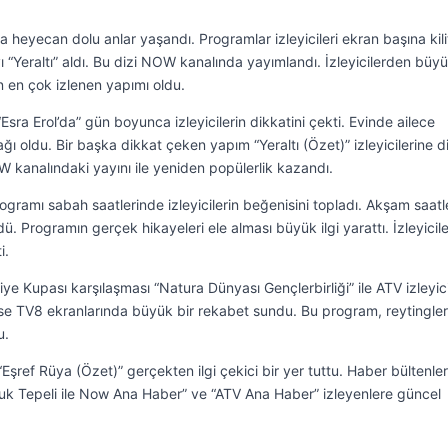
heyecan dolu anlar yaşandı. Programlar izleyicileri ekran başına kilit
 “Yeraltı” aldı. Bu dizi NOW kanalında yayımlandı. İzleyicilerden büyük
n en çok izlenen yapımı oldu.
Esra Erol’da” gün boyunca izleyicilerin dikkatini çekti. Evinde ailece
nağı oldu. Bir başka dikkat çeken yapım “Yeraltı (Özet)” izleyicilerine d
W kanalındaki yayını ile yeniden popülerlik kazandı.
programı sabah saatlerinde izleyicilerin beğenisini topladı. Akşam saatl
. Programın gerçek hikayeleri ele alması büyük ilgi yarattı. İzleyicile
i.
e Kupası karşılaşması “Natura Dünyası Gençlerbirliği” ile ATV izleyici
ise TV8 ekranlarında büyük bir rekabet sundu. Bu program, reytingler
u.
şref Rüya (Özet)” gerçekten ilgi çekici bir yer tuttu. Haber bültenler
lçuk Tepeli ile Now Ana Haber” ve “ATV Ana Haber” izleyenlere güncel