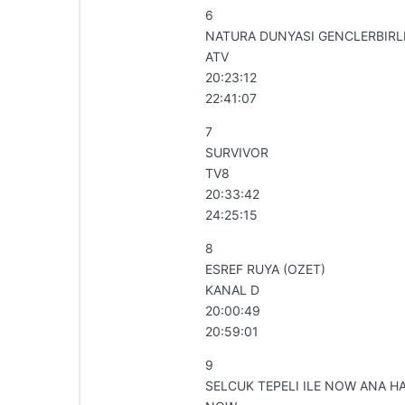
6
NATURA DUNYASI GENCLERBIRLI
ATV
20:23:12
22:41:07
7
SURVIVOR
TV8
20:33:42
24:25:15
8
ESREF RUYA (OZET)
KANAL D
20:00:49
20:59:01
9
SELCUK TEPELI ILE NOW ANA H