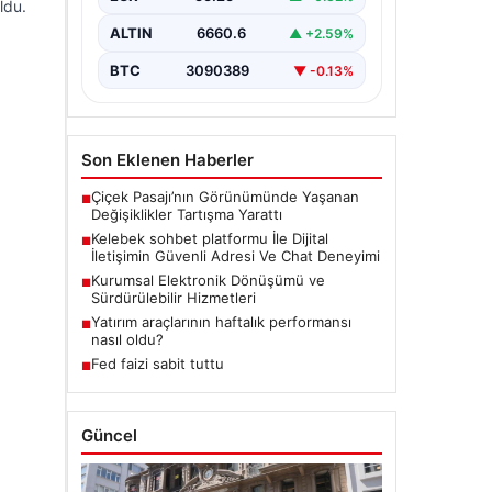
ldu.
bir biçimde iletişim kurması büyük
bir hassasiyet taşımaktadır.
ALTIN
6660.6
▲ +2.59%
Günümüzde birçok…
BTC
3090389
▼ -0.13%
Son Eklenen Haberler
Çiçek Pasajı’nın Görünümünde Yaşanan
■
Değişiklikler Tartışma Yarattı
Kelebek sohbet platformu İle Dijital
■
İletişimin Güvenli Adresi Ve Chat Deneyimi
Kurumsal Elektronik Dönüşümü ve
■
Sürdürülebilir Hizmetleri
Yatırım araçlarının haftalık performansı
■
nasıl oldu?
Fed faizi sabit tuttu
■
Güncel