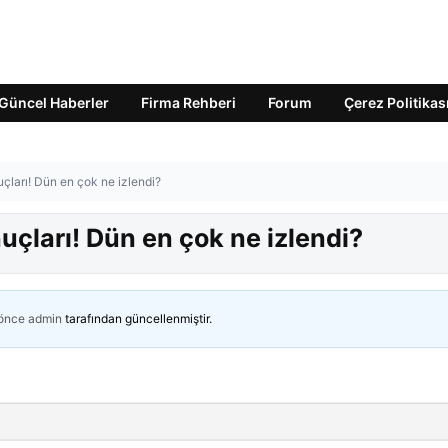
Güncel Haberler
Firma Rehberi
Forum
Çerez Politikas
çları! Dün en çok ne izlendi?
uçları! Dün en çok ne izlendi?
 önce
admin
tarafından güncellenmiştir.