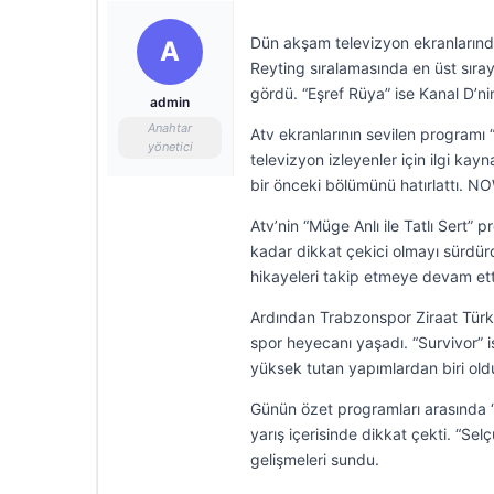
Dün akşam televizyon ekranlarında 
A
Reyting sıralamasında en üst sırayı
gördü. “Eşref Rüya” ise Kanal D’ni
admin
Anahtar
Atv ekranlarının sevilen programı “
yönetici
televizyon izleyenler için ilgi kay
bir önceki bölümünü hatırlattı. NO
Atv’nin “Müge Anlı ile Tatlı Sert” 
kadar dikkat çekici olmayı sürdürdü
hikayeleri takip etmeye devam ett
Ardından Trabzonspor Ziraat Türkiy
spor heyecanı yaşadı. “Survivor” 
yüksek tutan yapımlardan biri old
Günün özet programları arasında “E
yarış içerisinde dikkat çekti. “Se
gelişmeleri sundu.