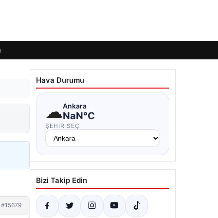
ı
Hava Durumu
☁
Ankara
NaN°C
ŞEHIR SEÇ
Bizi Takip Edin
#15679