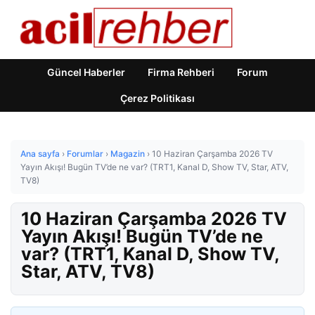
Güncel Haberler
Firma Rehberi
Forum
Çerez Politikası
Ana sayfa
›
Forumlar
›
Magazin
›
10 Haziran Çarşamba 2026 TV
Yayın Akışı! Bugün TV’de ne var? (TRT1, Kanal D, Show TV, Star, ATV,
TV8)
10 Haziran Çarşamba 2026 TV
Yayın Akışı! Bugün TV’de ne
var? (TRT1, Kanal D, Show TV,
Star, ATV, TV8)