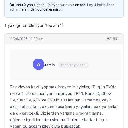
Bu konu 0 yanıt içerir, 1 izleyen vardır ve en son
1 ay 4 hafta önce
admin
tarafından güncellenmiştir.
1 yazı görüntüleniyor (toplam 1)
11/06/2026: 11:22 am
#21801
A
admin
Anahtar yönetici
Televizyon keyfi yapmak isteyen izleyiciler, “Bugün TV’de
ne var?” sorusunun yanıtını arıyor. TRT1, Kanal D, Show
TV, Star TV, ATV ve TV8’in 10 Haziran Çarşamba yayın
akışı netleşirken, akşam kuşağında yayınlanacak yapımlar
da dikkat çekti. Dizilerden yarışma programlarına,
eğlence içeriklerinden sinema filmlerine kadar birçok
yapım bu akşam izleyiciyle buluşacak.