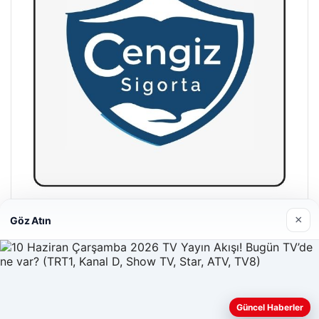
Hastaş Beton
×
Göz Atın
26/05/2026
Web sitemizi nasıl kullandığınızı daha iyi anlayabilmek,
Güncel Haberler