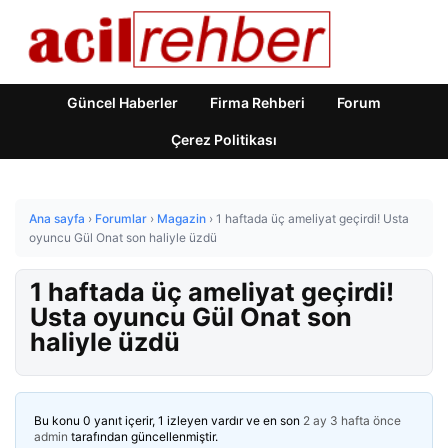
Güncel Haberler
Firma Rehberi
Forum
Çerez Politikası
Ana sayfa
›
Forumlar
›
Magazin
›
1 haftada üç ameliyat geçirdi! Usta
oyuncu Gül Onat son haliyle üzdü
1 haftada üç ameliyat geçirdi!
Usta oyuncu Gül Onat son
haliyle üzdü
Bu konu 0 yanıt içerir, 1 izleyen vardır ve en son
2 ay 3 hafta önce
admin
tarafından güncellenmiştir.