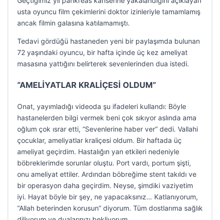
Geçtiğimiz yıl pankreas kanserine yakalandığını açıklayan
usta oyuncu film çekimlerini doktor izinleriyle tamamlamış
ancak filmin galasına katılamamıştı.
Tedavi gördüğü hastaneden yeni bir paylaşımda bulunan
72 yaşındaki oyuncu, bir hafta içinde üç kez ameliyat
masasına yattığını belirterek sevenlerinden dua istedi.
“AMELİYATLAR KRALİÇESİ OLDUM”
Onat, yayımladığı videoda şu ifadeleri kullandı: Böyle
hastanelerden bilgi vermek beni çok sıkıyor aslında ama
oğlum çok ısrar etti, “Sevenlerine haber ver” dedi. Vallahi
çocuklar, ameliyatlar kraliçesi oldum. Bir haftada üç
ameliyat geçirdim. Hastalığın yan etkileri nedeniyle
böbreklerimde sorunlar oluştu. Port vardı, portum şişti,
onu ameliyat ettiler. Ardından böbreğime stent takıldı ve
bir operasyon daha geçirdim. Neyse, şimdiki vaziyetim
iyi. Hayat böyle bir şey, ne yapacaksınız… Katlanıyorum,
“Allah beterinden korusun” diyorum. Tüm dostlarıma sağlık
diliyorum ve dualarınızı bekliyorum.