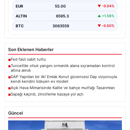
EUR
55.00
▼ -0.04%
ALTIN
6595.3
▲ +1.58%
BTC
3063559
▼ -0.50%
Son Eklenen Haberler
Fed faizi sabit tuttu
■
Tunceli’de otluk yangını ormanlık alana sıçramadan kontrol
■
altına alındı
DAP Yapı’dan bir ilk! Emlak Konut güvencesi Dap vizyonuyla
■
kendi kendini ödeyen ev modeli
Açık Hava Mimarisinde Kalite ve bahçe mutfağı Tasarımları
■
Sapağı kaçırdı, zincirleme kazaya yol açtı
■
Güncel