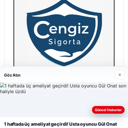
×
Göz Atın
Hastaş Beton
26/05/2026
Web sitemizi nasıl kullandığınızı daha iyi anlayabilmek,
Güncel Haberler
deneyiminizi kişiselleştirmek ve geliştirmek amacıyla çerezler
kullanıyoruz.
Çerez Politikamız
1 haftada üç ameliyat geçirdi! Usta oyuncu Gül Onat