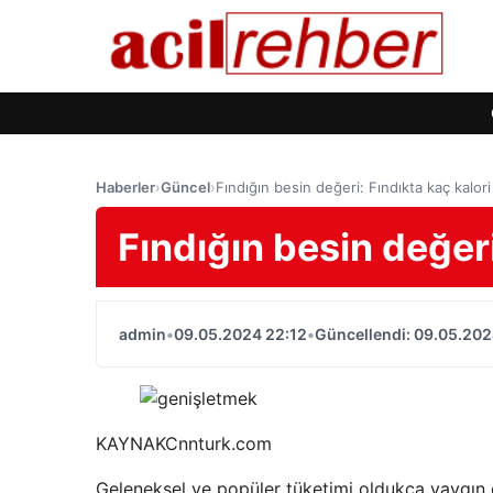
Haberler
›
Güncel
›
Fındığın besin değeri: Fındıkta kaç kalori
Fındığın besin değeri
admin
•
09.05.2024 22:12
•
Güncellendi: 09.05.202
KAYNAK
Cnnturk.com
Geleneksel ve popüler tüketimi oldukça yaygın o