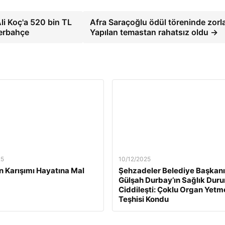
li Koç'a 520 bin TL
Afra Saraçoğlu ödül töreninde zorl
nerbahçe
Yapılan temastan rahatsız oldu →
25
10/12/2025
n Karışımı Hayatına Mal
Şehzadeler Belediye Başkanı
Gülşah Durbay’ın Sağlık Dur
Ciddileşti: Çoklu Organ Yetm
Teşhisi Kondu