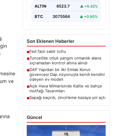
bulunan otlaklık bölgede henüz
ALTIN
6523.7
▲ +0.42%
belirlenemeyen bir nedenle…
BTC
3075564
▲ +0.90%
ş
Son Eklenen Haberler
ngin
Fed faizi sabit tuttu
■
ı
Tunceli’de otluk yangını ormanlık alana
■
sıçramadan kontrol altına alındı
DAP Yapı’dan bir ilk! Emlak Konut
■
nmesine
güvencesi Dap vizyonuyla kendi kendini
ödeyen ev modeli
yum ve
Açık Hava Mimarisinde Kalite ve bahçe
■
mutfağı Tasarımları
Sapağı kaçırdı, zincirleme kazaya yol açtı
■
arına
Güncel