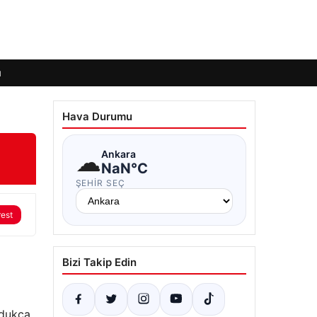
ı
Hava Durumu
☁
Ankara
NaN°C
ŞEHIR SEÇ
rest
Bizi Takip Edin
ldukça