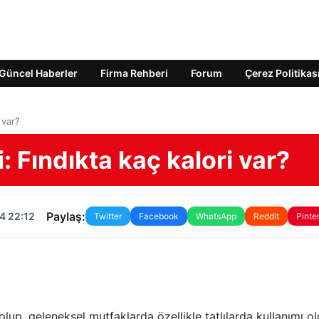
Güncel Haberler
Firma Rehberi
Forum
Çerez Politikas
 var?
: Fındıkta kaç kalori var?
Paylaş:
4 22:12
Twitter
Facebook
WhatsApp
Reddit
Pinte
lup, geleneksel mutfaklarda özellikle tatlılarda kullanımı o