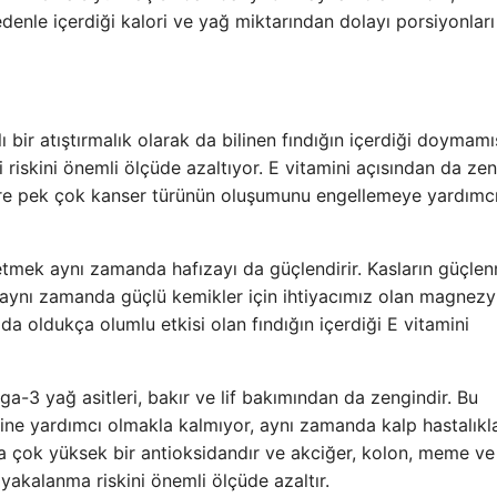
denle içerdiği kalori ve yağ miktarından dolayı porsiyonları
ı bir atıştırmalık olarak da bilinen fındığın içerdiği doymamı
 riskini önemli ölçüde azaltıyor. E vitamini açısından da ze
ere pek çok kanser türünün oluşumunu engellemeye yardımc
ketmek aynı zamanda hafızayı da güçlendirir. Kasların güçle
 aynı zamanda güçlü kemikler için ihtiyacımız olan magnez
da oldukça olumlu etkisi olan fındığın içerdiği E vitamini
a-3 yağ asitleri, bakır ve lif bakımından da zengindir. Bu
ne yardımcı olmakla kalmıyor, aynı zamanda kalp hastalıkl
 çok yüksek bir antioksidandır ve akciğer, kolon, meme ve
 yakalanma riskini önemli ölçüde azaltır.