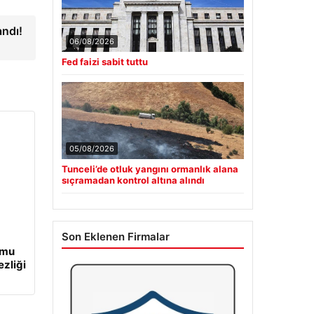
andı!
06/08/2026
Fed faizi sabit tuttu
05/08/2026
Tunceli’de otluk yangını ormanlık alana
sıçramadan kontrol altına alındı
Son Eklenen Firmalar
umu
ezliği