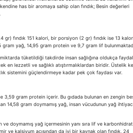
kendine has bir aromaya sahip olan fındık; Besin değerleri
.
 gr) fındık 151 kalori, bir porsiyon (2 gr) fındık ise 13 kalori
5 gram yağ, 14,95 gram protein ve 9,7 gram lif bulunmaktadı
 miktarda tüketildiği takdirde insan sağlığına oldukça faydal
 en lezzetli ve sağlıklı atıştırmalıklardan biridir. Üstelik k
lık sistemini güçlendirmeye kadar pek çok faydası var.
 ve 3,59 gram protein içerir. Bu gıdada bulunan en zengin be
unan 14,58 gram doymamış yağ, insan vücudunun yağ ihtiyac
n ve doymamış yağ içermesinin yanı sıra lif ve karbonhidrat
emir ve kalsiyum açısından da iyi bir kaynak olan fındık, 24