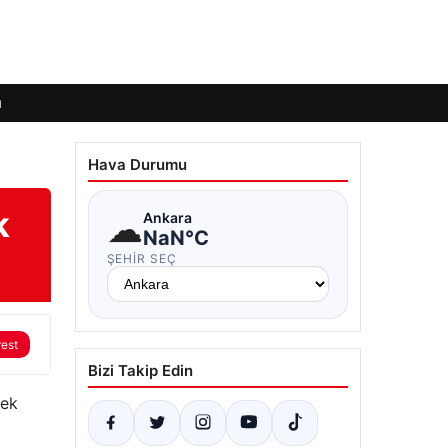
ı
Hava Durumu
k
☁
Ankara
NaN°C
ŞEHIR SEÇ
rest
Bizi Takip Edin
rek