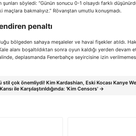
n şunları söyledi: “Günün sonucu 0-1 olsaydı farklı düşünür
ki maçlara bakmalıyız.” Rövanştan umutlu konuşmadı.
lendiren penaltı
nduğu bölgeden sahaya meşaleler ve havai fişekler atıldı. H
ale alanı boşaltıldıktan sonra oyun kaldığı yerden devam et
alinde, deplasmanda Fenerbahçe seyircisine izin verilmemes
ü stil çok önemliydi! Kim Kardashian, Eski Kocası Kanye We
Karısı ile Karşılaştırıldığında: 'Kim Censors' →