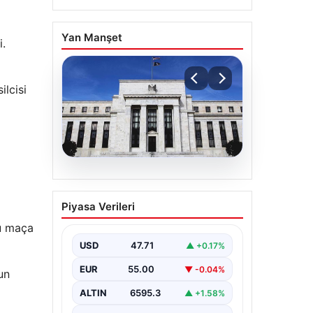
Yan Manşet
i.
ilcisi
06.08.2026
Fed faizi sabit tuttu
Piyasa Verileri
bu maça
USD
47.71
▲ +0.17%
EUR
55.00
▼ -0.04%
un
ALTIN
6595.3
▲ +1.58%