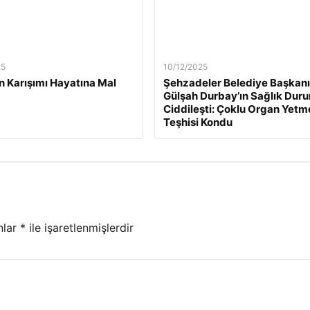
25
10/12/2025
n Karışımı Hayatına Mal
Şehzadeler Belediye Başkanı
Gülşah Durbay’ın Sağlık Dur
Ciddileşti: Çoklu Organ Yetm
Teşhisi Kondu
nlar
*
ile işaretlenmişlerdir