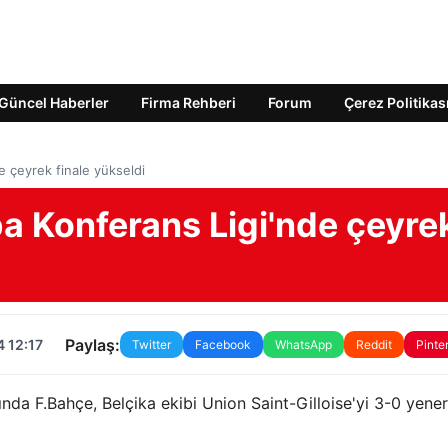
Güncel Haberler
Firma Rehberi
Forum
Çerez Politikas
 çeyrek finale yükseldi
a Konferans Ligi'nde çeyre
Paylaş:
 12:17
Twitter
Facebook
WhatsApp
Reddit
Pinte
nda F.Bahçe, Belçika ekibi Union Saint-Gilloise'yi 3-0 yene