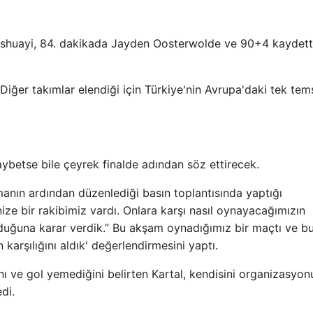
atshuayi, 84. dakikada Jayden Oosterwolde ve 90+4 kaydett
ğer takımlar elendiği için Türkiye'nin Avrupa'daki tek tems
aybetse bile çeyrek finalde adından söz ettirecek.
manın ardından düzenlediği basın toplantısında yaptığı
ze bir rakibimiz vardı. Onlara karşı nasıl oynayacağımızın
olduğuna karar verdik.” Bu akşam oynadığımız bir maçtı ve 
 karşılığını aldık' değerlendirmesini yaptı.
ı ve gol yemediğini belirten Kartal, kendisini organizasyon
di.