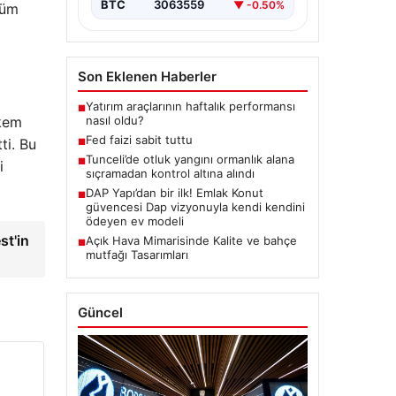
BTC
3063559
▼ -0.50%
düm
Son Eklenen Haberler
Yatırım araçlarının haftalık performansı
■
akem
nasıl oldu?
Fed faizi sabit tuttu
ti. Bu
■
Tunceli’de otluk yangını ormanlık alana
■
i
sıçramadan kontrol altına alındı
DAP Yapı’dan bir ilk! Emlak Konut
■
güvencesi Dap vizyonuyla kendi kendini
ödeyen ev modeli
st'in
Açık Hava Mimarisinde Kalite ve bahçe
■
mutfağı Tasarımları
Güncel