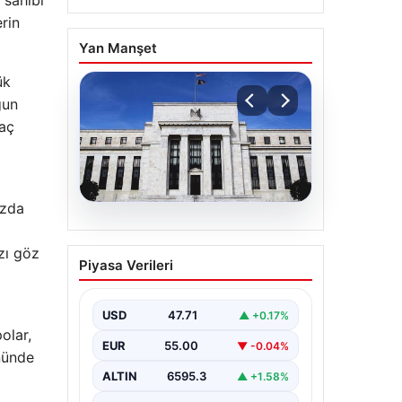
 sahibi
erin
Yan Manşet
ük
gun
kaç
azda
06.08.2026
Fed faizi sabit tuttu
zı göz
Piyasa Verileri
USD
47.71
▲ +0.17%
olar,
EUR
55.00
▼ -0.04%
nünde
ALTIN
6595.3
▲ +1.58%