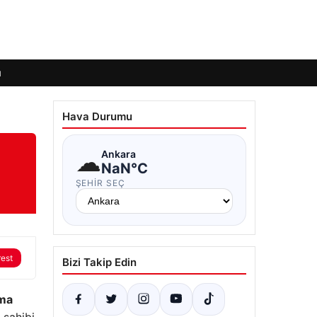
ı
Hava Durumu
☁
Ankara
NaN°C
ŞEHIR SEÇ
rest
Bizi Takip Edin
ma