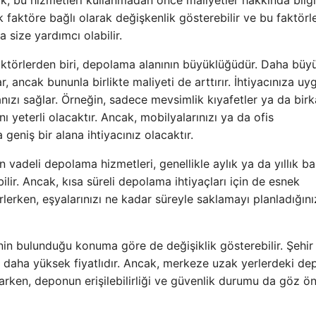
k, bu hizmetleri kullanmadan önce maliyetler hakkında bilgi
k faktöre bağlı olarak değişkenlik gösterebilir ve bu faktörl
 size yardımcı olabilir.
aktörlerden biri, depolama alanının büyüklüğüdür. Daha büy
, ancak bununla birlikte maliyeti de arttırır. İhtiyacınıza uy
nızı sağlar. Örneğin, sadece mevsimlik kıyafetler ya da bir
 yeterli olacaktır. Ancak, mobilyalarınızı ya da ofis
geniş bir alana ihtiyacınız olacaktır.
n vadeli depolama hizmetleri, genellikle aylık ya da yıllık b
lir. Ancak, kısa süreli depolama ihtiyaçları için de esnek
lerken, eşyalarınızı ne kadar süreyle saklamayı planladığını
nin bulunduğu konuma göre de değişiklik gösterebilir. Şehir
e daha yüksek fiyatlıdır. Ancak, merkeze uzak yerlerdeki dep
arken, deponun erişilebilirliği ve güvenlik durumu da göz ö