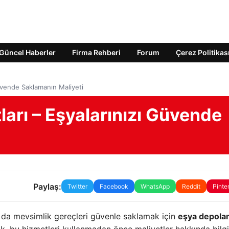
Güncel Haberler
Firma Rehberi
Forum
Çerez Politikas
üvende Saklamanın Maliyeti
arı – Eşyalarınızı Güvende
Paylaş:
Twitter
Facebook
WhatsApp
Reddit
Pinte
 da mevsimlik gereçleri güvenle saklamak için
eşya depola