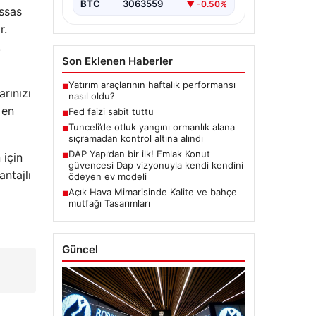
BTC
3063559
▼ -0.50%
assas
r.
.
Son Eklenen Haberler
Yatırım araçlarının haftalık performansı
■
rınızı
nasıl oldu?
 en
Fed faizi sabit tuttu
■
Tunceli’de otluk yangını ormanlık alana
■
sıçramadan kontrol altına alındı
DAP Yapı’dan bir ilk! Emlak Konut
 için
■
güvencesi Dap vizyonuyla kendi kendini
ntajlı
ödeyen ev modeli
Açık Hava Mimarisinde Kalite ve bahçe
■
mutfağı Tasarımları
Güncel