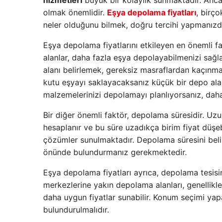
hizmetleri
büyük bir kolaylık sunmaktadır. Anca
olmak önemlidir.
Eşya depolama fiyatları
, birço
neler olduğunu bilmek, doğru tercihi yapmanızda
Eşya depolama fiyatlarını etkileyen en önemli f
alanlar, daha fazla eşya depolayabilmenizi sağlar
alanı belirlemek, gereksiz masraflardan kaçınma
kutu eşyayı saklayacaksanız küçük bir depo alanı
malzemelerinizi depolamayı planlıyorsanız, daha 
Bir diğer önemli faktör, depolama süresidir. Uzu
hesaplanır ve bu süre uzadıkça birim fiyat düşebi
çözümler sunulmaktadır. Depolama süresini belir
önünde bulundurmanız gerekmektedir.
Eşya depolama fiyatları ayrıca, depolama tesisi
merkezlerine yakın depolama alanları, genellikl
daha uygun fiyatlar sunabilir. Konum seçimi yap
bulundurulmalıdır.