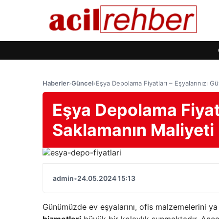
Haberler
›
Güncel
›
Eşya Depolama Fiyatları – Eşyalarınızı G
Eşya Depolama Fiyatl
Saklamanın Maliyeti
admin
•
24.05.2024 15:13
Günümüzde ev eşyalarını, ofis malzemelerini ya