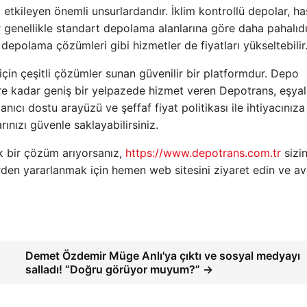
etkileyen önemli unsurlardandır. İklim kontrollü depolar, h
 genellikle standart depolama alanlarına göre daha pahalıdı
depolama çözümleri gibi hizmetler de fiyatları yükseltebilir
çin çeşitli çözümler sunan güvenilir bir platformdur. Depo
e kadar geniş bir yelpazede hizmet veren Depotrans, eşyala
anıcı dostu arayüzü ve şeffaf fiyat politikası ile ihtiyacınıza
ınızı güvenle saklayabilirsiniz.
k bir çözüm arıyorsanız,
https://www.depotrans.com.tr
sizin
rden yararlanmak için hemen web sitesini ziyaret edin ve ava
Demet Özdemir Müge Anlı'ya çıktı ve sosyal medyayı
salladı! “Doğru görüyor muyum?” →