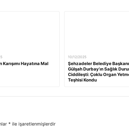
25
10/12/2025
n Karışımı Hayatına Mal
Şehzadeler Belediye Başkanı
Gülşah Durbay’ın Sağlık Dur
Ciddileşti: Çoklu Organ Yetm
Teşhisi Kondu
nlar
*
ile işaretlenmişlerdir