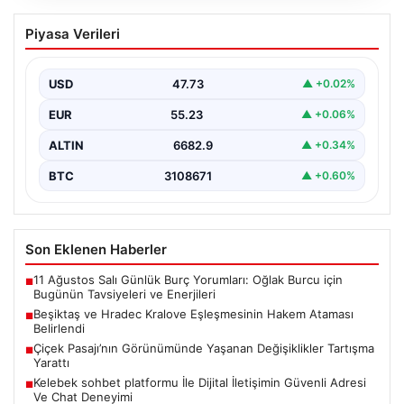
Beşiktaş ve Hradec Kralove
Piyasa Verileri
Eşleşmesinin Hakem Ataması Belirlendi
Beşiktaş ile Hradec Kralove arasında gerçekleşecek
olan UEFA Avrupa Ligi üçüncü ön eleme turu…
USD
47.73
▲ +0.02%
EUR
55.23
▲ +0.06%
ALTIN
6682.9
▲ +0.34%
BTC
3108671
▲ +0.60%
Son Eklenen Haberler
11 Ağustos Salı Günlük Burç Yorumları: Oğlak Burcu için
■
Bugünün Tavsiyeleri ve Enerjileri
Beşiktaş ve Hradec Kralove Eşleşmesinin Hakem Ataması
■
Belirlendi
Çiçek Pasajı’nın Görünümünde Yaşanan Değişiklikler Tartışma
■
Yarattı
Kelebek sohbet platformu İle Dijital İletişimin Güvenli Adresi
■
Ve Chat Deneyimi