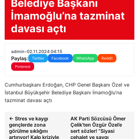
Belediye Başkanı
İmamoğlu’na tazminat
davası açtı
admin
•
02.11.2024 04:15
Paylaş:
Twitter
Facebook
WhatsApp
Reddit
Pinterest
Cumhurbaşkanı Erdoğan, CHP Genel Başkanı Özel ve
İstanbul Büyükşehir Belediye Başkanı İmamoğlu’na
tazminat davası açtı
← Stres ve kaygı
AK Parti Sözcüsü Ömer
gençlerde zona
Çelik’ten Özgür Özel’e
görülme sıklığını
sert sözler! “Siyasi
artırıyor! Kalp kriziyle
cehalet ve saygı