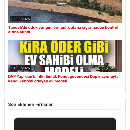
05/08/2026
Tunceli’de otluk yangını ormanlık alana sıçramadan kontrol
altına alındı
04/08/2026
DAP Yapı’dan bir ilk! Emlak Konut güvencesi Dap vizyonuyla
kendi kendini ödeyen ev modeli
Son Eklenen Firmalar