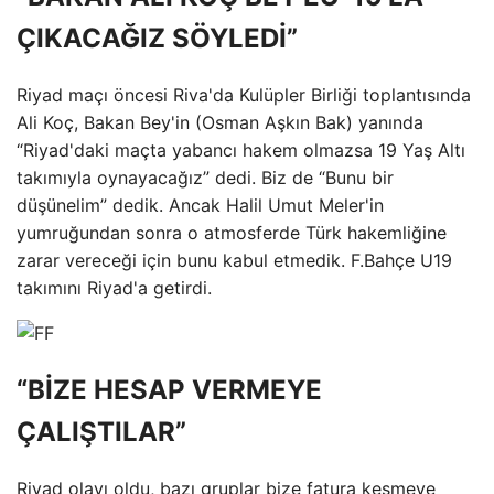
ÇIKACAĞIZ SÖYLEDİ”
Riyad maçı öncesi Riva'da Kulüpler Birliği toplantısında
Ali Koç, Bakan Bey'in (Osman Aşkın Bak) yanında
“Riyad'daki maçta yabancı hakem olmazsa 19 Yaş Altı
takımıyla oynayacağız” dedi. Biz de “Bunu bir
düşünelim” dedik. Ancak Halil Umut Meler'in
yumruğundan sonra o atmosferde Türk hakemliğine
zarar vereceği için bunu kabul etmedik. F.Bahçe U19
takımını Riyad'a getirdi.
“BİZE HESAP VERMEYE
ÇALIŞTILAR”
Riyad olayı oldu, bazı gruplar bize fatura kesmeye