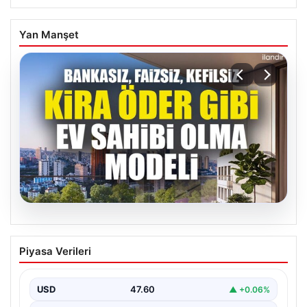
Yan Manşet
04.08.2026
DAP Yapı’dan bir ilk! Emlak Konut
Piyasa Verileri
güvencesi Dap vizyonuyla kendi
kendini ödeyen ev modeli
USD
47.60
▲ +0.06%