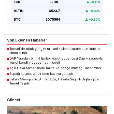
EUR
55.08
▲ +0.11%
ALTIN
6523.7
▲ +0.42%
BTC
3075564
▲ +0.90%
Son Eklenen Haberler
Tunceli’de otluk yangını ormanlık alana sıçramadan kontrol
■
altına alındı
DAP Yapı’dan bir ilk! Emlak Konut güvencesi Dap vizyonuyla
■
kendi kendini ödeyen ev modeli
Açık Hava Mimarisinde Kalite ve bahçe mutfağı Tasarımları
■
Sapağı kaçırdı, zincirleme kazaya yol açtı
■
Bakan Memişoğlu: Anne Sütü, Hayata Sağlıklı Başlangıcın
■
Temel Taşıdır
Güncel