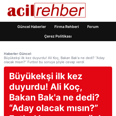
Güncel Haberler
Firma Rehberi
Forum
Çerez Politikası
Haberler
›
Güncel
›
Büyükekşi ilk kez duyurdu! Ali Koç, Bakan Bak'a ne dedi? “Aday
olacak mısın?” Futbol bu soruya şöyle cevap verdi
Büyükekşi ilk kez
duyurdu! Ali Koç,
Bakan Bak'a ne dedi?
“Aday olacak mısın?”