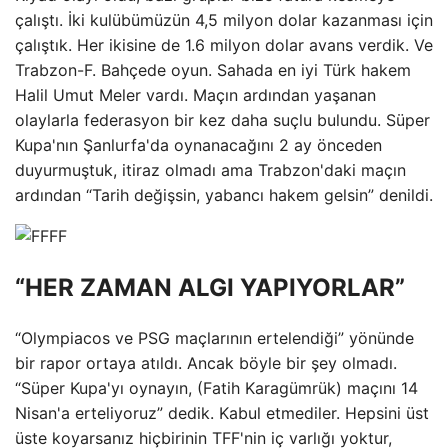
çalıştı. İki kulübümüzün 4,5 milyon dolar kazanması için
çalıştık. Her ikisine de 1.6 milyon dolar avans verdik. Ve
Trabzon-F. Bahçede oyun. Sahada en iyi Türk hakem
Halil Umut Meler vardı. Maçın ardından yaşanan
olaylarla federasyon bir kez daha suçlu bulundu. Süper
Kupa'nın Şanlurfa'da oynanacağını 2 ay önceden
duyurmuştuk, itiraz olmadı ama Trabzon'daki maçın
ardından “Tarih değişsin, yabancı hakem gelsin” denildi.
“HER ZAMAN ALGI YAPIYORLAR”
“Olympiacos ve PSG maçlarının ertelendiği” yönünde
bir rapor ortaya atıldı. Ancak böyle bir şey olmadı.
“Süper Kupa'yı oynayın, (Fatih Karagümrük) maçını 14
Nisan'a erteliyoruz” dedik. Kabul etmediler. Hepsini üst
üste koyarsanız hiçbirinin TFF'nin iç varlığı yoktur,