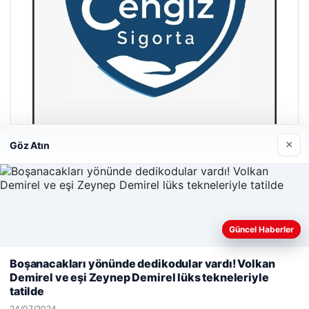
×
Göz Atın
Hastaş Beton
26/05/2026
Güncel Haberler
Web sitemizi nasıl kullandığınızı daha iyi anlayabilmek,
Boşanacakları yönünde dedikodular vardı! Volkan
deneyiminizi kişiselleştirmek ve geliştirmek amacıyla çerezler
Demirel ve eşi Zeynep Demirel lüks tekneleriyle
kullanıyoruz.
Çerez Politikamız
tatilde
© 2026 Acil Rehber | Gündem Haberleri
Reddet
Kabul Et
24/07/2024