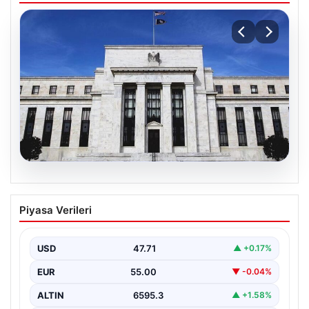
06.08.2026
Fed faizi sabit tuttu
Piyasa Verileri
USD
47.71
▲ +0.17%
EUR
55.00
▼ -0.04%
ALTIN
6595.3
▲ +1.58%