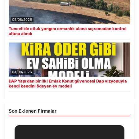
05/08/2026
Tunceli’de otluk yangını ormanlık alana sıçramadan kontrol
altına alındı
04/08/2026
DAP Yapı’dan bir ilk! Emlak Konut güvencesi Dap vizyonuyla
kendi kendini ödeyen ev modeli
Son Eklenen Firmalar