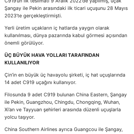
C919’un ilk teslimatı 9 Aralık 2022’de yapılmış, uçak
Şangay ile Pekin arasındaki ilk ticari uçuşunu 28 Mayıs
2023’te gerçekleştirmişti.
Yerli üretim uçakların iç hatlarda yaygın olarak
kullanılması, dünya pazarında kabul görmesi açısından
önemli görülüyor.
ÜÇ BÜYÜK HAVA YOLLARI TARAFINDAN
KULLANILIYOR
Çin’in en büyük üç havayolu şirketi, iç hat uçuşlarında
14 adet C919 uçağını kullanıyor.
Filosunda 9 adet C919 bulunan China Eastern, Şangay
ile Pekin, Guangzhou, Chingdu, Chongqing, Wuhan,
Xi’an ve Tayyuan şehirleri arasında düzenli uçuşlarla
yolcu taşıyor.
China Southern Airlines ayrıca Guangcou ile Şangay,