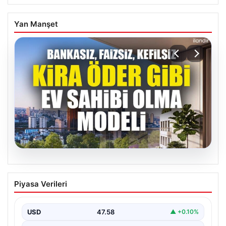
Yan Manşet
04.08.2026
DAP Yapı’dan bir ilk! Emlak Konut
Piyasa Verileri
güvencesi Dap vizyonuyla kendi
kendini ödeyen ev modeli
USD
47.58
▲ +0.10%