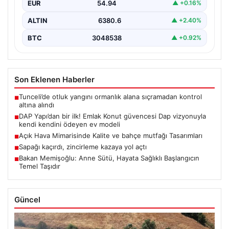
EUR
54.94
▲ +0.16%
ALTIN
6380.6
▲ +2.40%
BTC
3048538
▲ +0.92%
Son Eklenen Haberler
Tunceli’de otluk yangını ormanlık alana sıçramadan kontrol
■
altına alındı
DAP Yapı’dan bir ilk! Emlak Konut güvencesi Dap vizyonuyla
■
kendi kendini ödeyen ev modeli
Açık Hava Mimarisinde Kalite ve bahçe mutfağı Tasarımları
■
Sapağı kaçırdı, zincirleme kazaya yol açtı
■
Bakan Memişoğlu: Anne Sütü, Hayata Sağlıklı Başlangıcın
■
Temel Taşıdır
Güncel