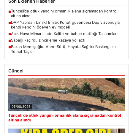
Son Eklenen Haberler
Tunceli’de otluk yangını ormanlık alana sıçramadan kontrol
■
altına alındı
DAP Yapı’dan bir ilk! Emlak Konut güvencesi Dap vizyonuyla
■
kendi kendini ödeyen ev modeli
Açık Hava Mimarisinde Kalite ve bahçe mutfağı Tasarımları
■
Sapağı kaçırdı, zincirleme kazaya yol açtı
■
Bakan Memişoğlu: Anne Sütü, Hayata Sağlıklı Başlangıcın
■
Temel Taşıdır
Güncel
05/08/2026
Tunceli’de otluk yangını ormanlık alana sıçramadan kontrol
altına alındı