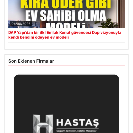
04/08/2026
DAP Yapı’dan bir ilk! Emlak Konut güvencesi Dap vizyonuyla
kendi kendini ödeyen ev modeli
Son Eklenen Firmalar