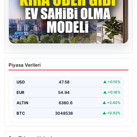
04.08.2026
DAP Yapı’dan bir ilk! Emlak Konut
Piyasa Verileri
güvencesi Dap vizyonuyla kendi
kendini ödeyen ev modeli
USD
47.58
▲ +0.10%
EUR
54.94
▲ +0.16%
ALTIN
6380.6
▲ +2.40%
BTC
3048538
▲ +0.92%