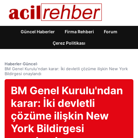
Güncel Haberler
Firma Rehberi
Forum
Çerez Politikası
Haberler
›
Güncel
›
BM Genel Kurulu'ndan karar: İki devletli çözüme ilişkin New York
Bildirgesi onaylandı
BM Genel Kurulu'ndan
karar: İki devletli
çözüme ilişkin New
York Bildirgesi