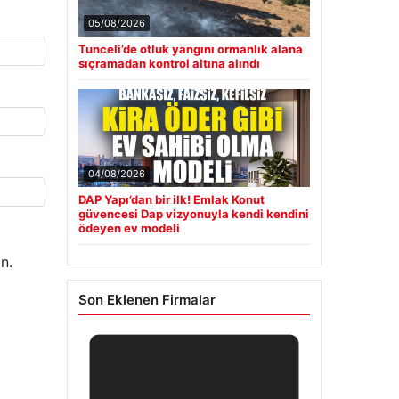
05/08/2026
Tunceli’de otluk yangını ormanlık alana
sıçramadan kontrol altına alındı
04/08/2026
DAP Yapı’dan bir ilk! Emlak Konut
güvencesi Dap vizyonuyla kendi kendini
ödeyen ev modeli
n.
Son Eklenen Firmalar