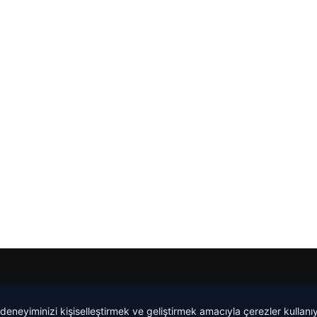
Tercüme Bürosu
|
Malta Dil Okulu
|
lemagrup.com.tr
 deneyiminizi kişiselleştirmek ve geliştirmek amacıyla çerezler kullan