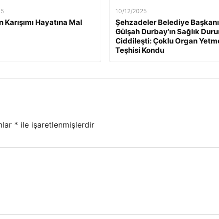
25
10/12/2025
n Karışımı Hayatına Mal
Şehzadeler Belediye Başkanı
Gülşah Durbay’ın Sağlık Dur
Ciddileşti: Çoklu Organ Yetm
Teşhisi Kondu
nlar
*
ile işaretlenmişlerdir