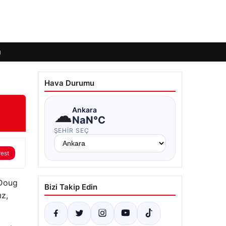
ı
Hava Durumu
☁
Ankara
NaN°C
ŞEHIR SEÇ
rest
 Doug
Bizi Takip Edin
ız,