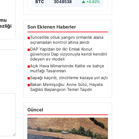
BTC
3048538
▲ +0.92%
umu
ezliği
Son Eklenen Haberler
Tunceli’de otluk yangını ormanlık alana
■
sıçramadan kontrol altına alındı
DAP Yapı’dan bir ilk! Emlak Konut
■
güvencesi Dap vizyonuyla kendi kendini
ödeyen ev modeli
Açık Hava Mimarisinde Kalite ve bahçe
■
mutfağı Tasarımları
Sapağı kaçırdı, zincirleme kazaya yol açtı
■
Bakan Memişoğlu: Anne Sütü, Hayata
■
Sağlıklı Başlangıcın Temel Taşıdır
Güncel