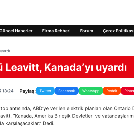
Güncel Haberler
Firma Rehberi
Forum
Çerez Politikas
uyardı
Leavitt, Kanada’yı uyardı
Paylaş:
5 13:24
Twitter
Facebook
WhatsApp
Reddit
Pinte
toplantısında, ABD’ye verilen elektrik planları olan Ontario
avitt, “Kanada, Amerika Birleşik Devletleri ve vatandaşlarım
a karşılaşacaklar.” Dedi.