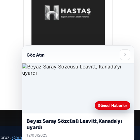
×
Göz Atın
Hastaş Beton
26/05/2026
Güncel Haberler
Beyaz Saray Sözcüsü Leavitt, Kanada’yı
uyardı
12/03/2025
ıyoruz.
Çerez Politikamız
Reddet
Kabul Et