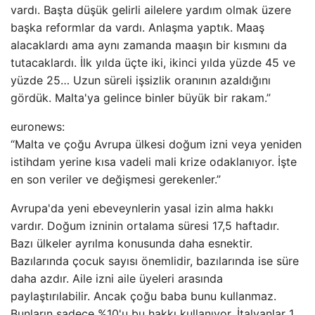
vardı. Başta düşük gelirli ailelere yardım olmak üzere
başka reformlar da vardı. Anlaşma yaptık. Maaş
alacaklardı ama aynı zamanda maaşın bir kısmını da
tutacaklardı. İlk yılda üçte iki, ikinci yılda yüzde 45 ve
yüzde 25… Uzun süreli işsizlik oranının azaldığını
gördük. Malta'ya gelince binler büyük bir rakam.”
euronews:
“Malta ve çoğu Avrupa ülkesi doğum izni veya yeniden
istihdam yerine kısa vadeli mali krize odaklanıyor. İşte
en son veriler ve değişmesi gerekenler.”
Avrupa'da yeni ebeveynlerin yasal izin alma hakkı
vardır. Doğum izninin ortalama süresi 17,5 haftadır.
Bazı ülkeler ayrılma konusunda daha esnektir.
Bazılarında çocuk sayısı önemlidir, bazılarında ise süre
daha azdır. Aile izni aile üyeleri arasında
paylaştırılabilir. Ancak çoğu baba bunu kullanmaz.
Bunların sadece %10'u bu hakkı kullanıyor. İtalyanlar 1