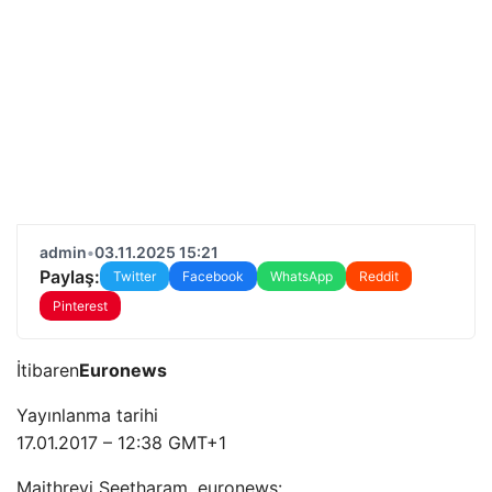
admin
•
03.11.2025 15:21
Paylaş:
Twitter
Facebook
WhatsApp
Reddit
Pinterest
İtibaren
Euronews
Yayınlanma tarihi
17.01.2017 – 12:38 GMT+1
Maithreyi Seetharam, euronews: