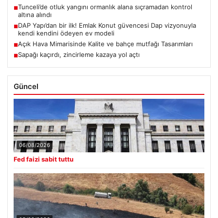
Tunceli’de otluk yangını ormanlık alana sıçramadan kontrol
■
altına alındı
DAP Yapı’dan bir ilk! Emlak Konut güvencesi Dap vizyonuyla
■
kendi kendini ödeyen ev modeli
Açık Hava Mimarisinde Kalite ve bahçe mutfağı Tasarımları
■
Sapağı kaçırdı, zincirleme kazaya yol açtı
■
Güncel
06/08/2026
Fed faizi sabit tuttu