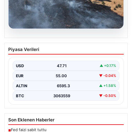
05.08.2026
Tunceli’de otluk yangını ormanlık alana
Piyasa Verileri
sıçramadan kontrol altına alındı
Tunceli’nin Yolkonak, Beydamı ve Karyemez köyleri
arasında bulunan otlaklık bölgede henüz
USD
47.71
▲ +0.17%
belirlenemeyen bir nedenle…
EUR
55.00
▼ -0.04%
ALTIN
6595.3
▲ +1.58%
BTC
3063559
▼ -0.50%
Son Eklenen Haberler
Fed faizi sabit tuttu
■