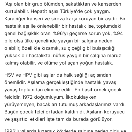
“Aşı olan bir grup ölümden, sakatlıktan ve kanserden
kurtulabilir. Hepatit aşısı Türkiye'de çok yaygın.
Karaciğer kanseri ve siroza karşı koruyan bir aşıdır. Bir
hastalık aşı ile önlenebilir bir hastalık ise, toplumdaki
genel bağışıklık oranı %96'yı geçerse sorun yok, %94
bile olsa ülke genelinde yaygın bir salgına neden
olabilir, özellikle kızamık, su çiçeği gibi bulaşıcılığı
yüksek bir hastalıkta, nüfus yaygın bir salgına maruz
kalmış olabilir. ve ölüme yol açan yoğun hastalık.
HSV ve HPV gibi aşılar da halk sağlığı açısından
önemlidir. Aşılama gerçekleştiğinde hastalık yavaş
yavaş toplumdan elimine edilir. En basit örnek çocuk
felcidir. 1972 doğumluyum. İlkokuldayken
yürüyemeyen, bacakları tutulmuş arkadaşlarımız vardı.
Bugün çocuk felci ortadan kaldırıldı. Aşıların koruyucu
ve şaşırtıcı etkileri işte tam da burada görülüyor.
1996'lı yıllarda kızamık köylerde salgına neden oldu ve