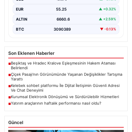
yerleştirilen…
EUR
55.25
▲ +0.32%
ALTIN
6660.6
▲ +2.59%
BTC
3090389
▼ -0.13%
Son Eklenen Haberler
Beşiktaş ve Hradec Kralove Eşleşmesinin Hakem Ataması
■
Belirlendi
Çiçek Pasajı’nın Görünümünde Yaşanan Değişiklikler Tartışma
■
Yarattı
Kelebek sohbet platformu İle Dijital İletişimin Güvenli Adresi
■
Ve Chat Deneyimi
Kurumsal Elektronik Dönüşümü ve Sürdürülebilir Hizmetleri
■
Yatırım araçlarının haftalık performansı nasıl oldu?
■
Güncel