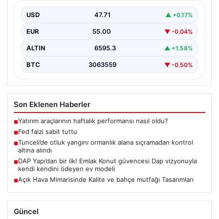
USD
47.71
▲ +0.17%
EUR
55.00
▼ -0.04%
ALTIN
6595.3
▲ +1.58%
BTC
3063559
▼ -0.50%
Son Eklenen Haberler
Yatırım araçlarının haftalık performansı nasıl oldu?
■
Fed faizi sabit tuttu
■
Tunceli’de otluk yangını ormanlık alana sıçramadan kontrol
■
altına alındı
DAP Yapı’dan bir ilk! Emlak Konut güvencesi Dap vizyonuyla
■
kendi kendini ödeyen ev modeli
Açık Hava Mimarisinde Kalite ve bahçe mutfağı Tasarımları
■
Güncel