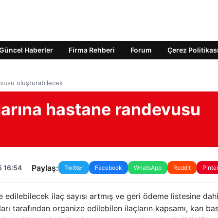
Güncel Haberler
Firma Rehberi
Forum
Çerez Politikas
evusu oluşturabilecek
alarına hastane randevusu
Paylaş:
5 16:54
Twitter
Facebook
WhatsApp
Reddit
Pinte
e edilebilecek ilaç sayısı artmış ve geri ödeme listesine dahi
nları tarafından organize edilebilen ilaçların kapsamı, kan bas