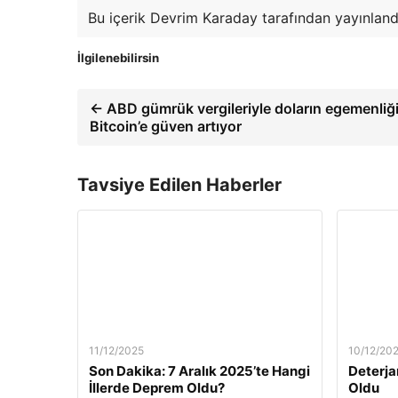
Bu içerik Devrim Karaday tarafından yayınland
İlgilenebilirsin
← ABD gümrük vergileriyle doların egemenliğ
Bitcoin’e güven artıyor
Tavsiye Edilen Haberler
11/12/2025
10/12/20
Son Dakika: 7 Aralık 2025’te Hangi
Deterja
İllerde Deprem Oldu?
Oldu