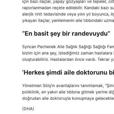
için bazı ilaçlar, yapay gözyaşları ve tepeler, c
raporlanmadan reçete edilebilir. Kandaki bazı su
alerjik rinit tedavisinde veya yılın yıl boyunca, i
yıkayan ilaçlar, yenilemenin aile tıbbındaki uzma
“En basit şey bir randevuydu”
Syncan Pechenek Aile Sağlık Sağlığı Sağlığı Fa
bizim için ana şey, istediğimiz zaman hastalara
oluşturabiliriz. Hastalardan önce vardı. Tekrar y
‘Herkes şimdi aile doktorunu bi
Yönetmen Söiş’in avantajlarını tanımlamak, “Şimd
poliklinik, en yakın aile tıbbına gitmek yerine 
doğrudan aile doktoruyla konuşmaya gelecekler
(DHA)