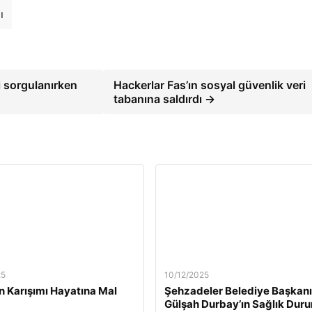
ı
i sorgulanırken
Hackerlar Fas’ın sosyal güvenlik veri
tabanına saldırdı →
25
10/12/2025
n Karışımı Hayatına Mal
Şehzadeler Belediye Başkanı
Gülşah Durbay’ın Sağlık Dur