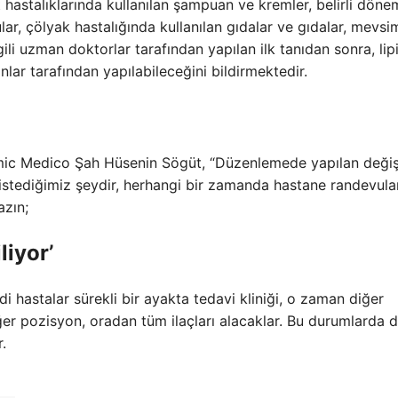
ilt hastalıklarında kullanılan şampuan ve kremler, belirli dön
lar, çölyak hastalığında kullanılan gıdalar ve gıdalar, mevsi
lgili uzman doktorlar tarafından yapılan ilk tanıdan sonra, lipi
nlar tarafından yapılabileceğini bildirmektedir.
mic Medico Şah Hüsenin Sögüt, “Düzenlemede yapılan değişi
 istediğimiz şeydir, herhangi bir zamanda hastane randevula
azın;
liyor’
i hastalar sürekli bir ayakta tedavi kliniği, o zaman diğer
diğer pozisyon, oradan tüm ilaçları alacaklar. Bu durumlarda 
.