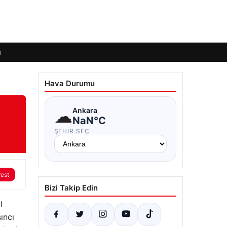
ı
Hava Durumu
☁
Ankara
NaN°C
ŞEHIR SEÇ
rest
Bizi Takip Edin
l
ıncı