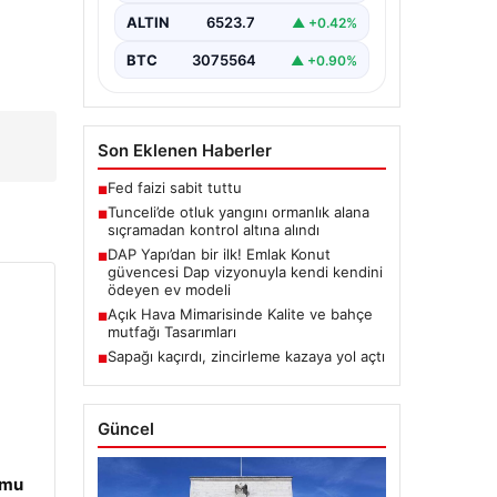
bulunan otlaklık bölgede henüz
ALTIN
6523.7
▲ +0.42%
belirlenemeyen bir nedenle…
BTC
3075564
▲ +0.90%
Son Eklenen Haberler
Fed faizi sabit tuttu
■
Tunceli’de otluk yangını ormanlık alana
■
sıçramadan kontrol altına alındı
DAP Yapı’dan bir ilk! Emlak Konut
■
güvencesi Dap vizyonuyla kendi kendini
ödeyen ev modeli
Açık Hava Mimarisinde Kalite ve bahçe
■
mutfağı Tasarımları
Sapağı kaçırdı, zincirleme kazaya yol açtı
■
Güncel
umu