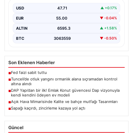
Tunceli’nin Yolkonak, Beydamı ve Karyemez köyleri
arasında bulunan otlaklık bölgede henüz
USD
47.71
▲ +0.17%
belirlenemeyen bir nedenle…
EUR
55.00
▼ -0.04%
ALTIN
6595.3
▲ +1.58%
BTC
3063559
▼ -0.50%
Son Eklenen Haberler
Fed faizi sabit tuttu
■
Tunceli’de otluk yangını ormanlık alana sıçramadan kontrol
■
altına alındı
DAP Yapı’dan bir ilk! Emlak Konut güvencesi Dap vizyonuyla
■
kendi kendini ödeyen ev modeli
Açık Hava Mimarisinde Kalite ve bahçe mutfağı Tasarımları
■
Sapağı kaçırdı, zincirleme kazaya yol açtı
■
Güncel