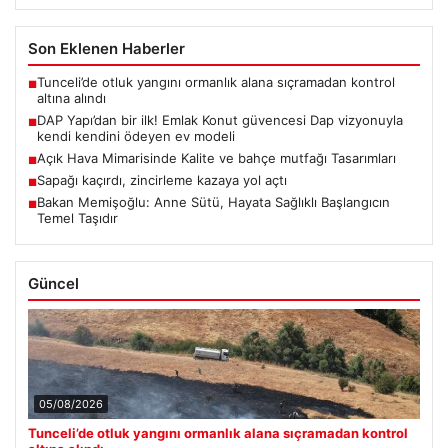
Son Eklenen Haberler
Tunceli’de otluk yangını ormanlık alana sıçramadan kontrol
■
altına alındı
DAP Yapı’dan bir ilk! Emlak Konut güvencesi Dap vizyonuyla
■
kendi kendini ödeyen ev modeli
Açık Hava Mimarisinde Kalite ve bahçe mutfağı Tasarımları
■
Sapağı kaçırdı, zincirleme kazaya yol açtı
■
Bakan Memişoğlu: Anne Sütü, Hayata Sağlıklı Başlangıcın
■
Temel Taşıdır
Güncel
05/08/2026
Tunceli’de otluk yangını ormanlık alana sıçramadan kontrol