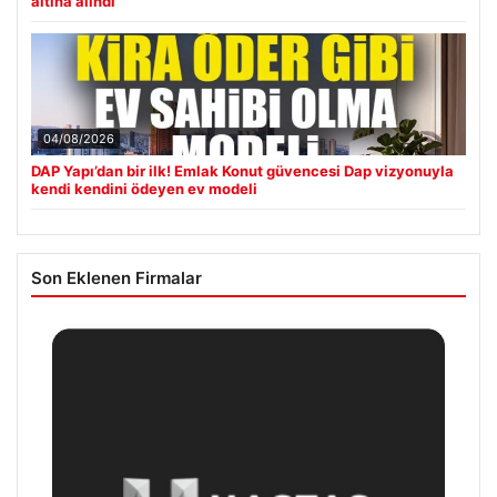
altına alındı
04/08/2026
DAP Yapı’dan bir ilk! Emlak Konut güvencesi Dap vizyonuyla
kendi kendini ödeyen ev modeli
Son Eklenen Firmalar