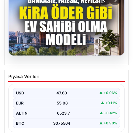
04.08.2026
DAP Yapı’dan bir ilk! Emlak Konut
Piyasa Verileri
güvencesi Dap vizyonuyla kendi
kendini ödeyen ev modeli
USD
47.60
▲ +0.06%
EUR
55.08
▲ +0.11%
ALTIN
6523.7
▲ +0.42%
BTC
3075564
▲ +0.90%