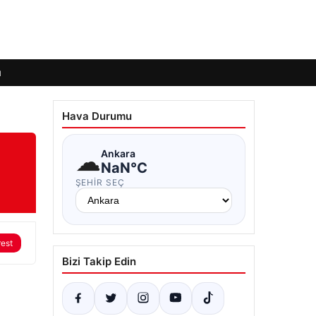
ı
Hava Durumu
a
☁
Ankara
NaN°C
ŞEHIR SEÇ
rest
Bizi Takip Edin