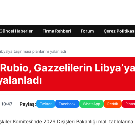
Güncel Haberler
Firma Rehberi
Forum
Çerez Politikas
ibya’ya taşınması planlarını yalanladı
Rubio, Gazzelilerin Libya’y
yalanladı
Paylaş:
 10:47
Twitter
Facebook
WhatsApp
Reddit
Pinte
iler Komitesi'nde 2026 Dışişleri Bakanlığı mali tablolarına