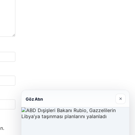
×
Göz Atın
n.