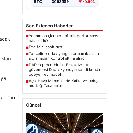
BTC
3063559
▼ -0.50%
Son Eklenen Haberler
Yatırım araçlarının haftalık performansı
■
lacak
nasıl oldu?
Fed faizi sabit tuttu
■
Tunceli’de otluk yangını ormanlık alana
■
kları
sıçramadan kontrol altına alındı
DAP Yapı’dan bir ilk! Emlak Konut
■
güvencesi Dap vizyonuyla kendi kendini
ödeyen ev modeli
aya
Açık Hava Mimarisinde Kalite ve bahçe
■
mutfağı Tasarımları
rlı” ın
Güncel