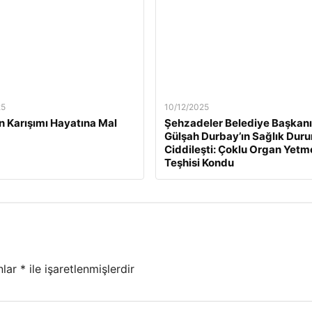
25
10/12/2025
n Karışımı Hayatına Mal
Şehzadeler Belediye Başkanı
Gülşah Durbay’ın Sağlık Dur
Ciddileşti: Çoklu Organ Yetm
Teşhisi Kondu
nlar
*
ile işaretlenmişlerdir