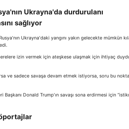
usya'nın Ukrayna'da durdurulanı
sını sağlıyor
n Rusya'nın Ukrayna'daki yangını yakın gelecekte mümkün kı
edi.
erelere izin vermek için ateşkese ulaşmak için ihtiyaç duydu
yorsa ve sadece savaşa devam etmek istiyorsa, soru bu nokt
ri Başkanı Donald Trump'ın savaşı sona erdirmesi için “istikra
öportajlar