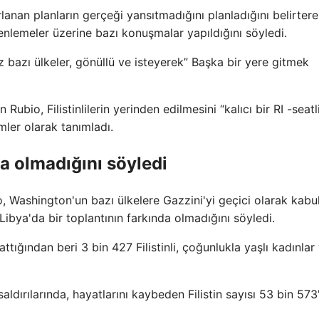
anan planların gerçeği yansıtmadığını planladığını belirter
nlemeler üzerine bazı konuşmalar yapıldığını söyledi.
iz bazı ülkeler, gönüllü ve isteyerek” Başka bir yere gitmek
ubio, Filistinlilerin yerinden edilmesini “kalıcı bir RI -seatl
emler olarak tanımladı.
da olmadığını söyledi
io, Washington'un bazı ülkelere Gazzini'yi geçici olarak kabu
ibya'da bir toplantının farkında olmadığını söyledi.
attığından beri 3 bin 427 Filistinli, çoğunlukla yaşlı kadınlar
aldırılarında, hayatlarını kaybeden Filistin sayısı 53 bin 573