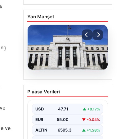
ek
Yan Manşet
ing
06.08.2026
Fed faizi sabit tuttu
l
Piyasa Verileri
 ve
USD
47.71
▲ +0.17%
EUR
55.00
▼ -0.04%
'e ve
ALTIN
6595.3
▲ +1.58%