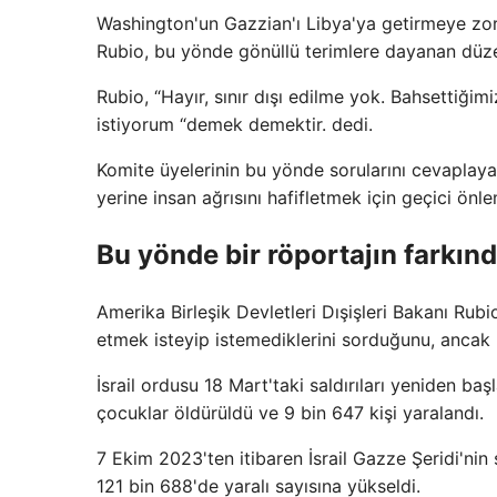
Washington'un Gazzian'ı Libya'ya getirmeye zorl
Rubio, bu yönde gönüllü terimlere dayanan düze
Rubio, “Hayır, sınır dışı edilme yok. Bahsettiğim
istiyorum “demek demektir. dedi.
Komite üyelerinin bu yönde sorularını cevaplayan R
yerine insan ağrısını hafifletmek için geçici önl
Bu yönde bir röportajın farkın
Amerika Birleşik Devletleri Dışişleri Bakanı Rub
etmek isteyip istemediklerini sorduğunu, ancak L
İsrail ordusu 18 Mart'taki saldırıları yeniden başl
çocuklar öldürüldü ve 9 bin 647 kişi yaralandı.
7 Ekim 2023'ten itibaren İsrail Gazze Şeridi'nin s
121 bin 688'de yaralı sayısına yükseldi.