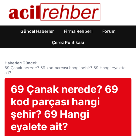
Güncel Haberler
Firma Rehberi
Forum
Çerez Politikası
Haberler
›
Güncel
›
69 Çanak nerede? 69 kod parçası hangi şehir? 69 Hangi eyalete
ait?
69 Çanak nerede? 69
kod parçası hangi
şehir? 69 Hangi
eyalete ait?