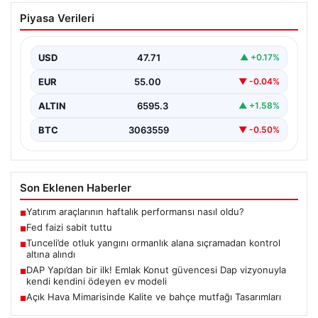
Tunceli’de otluk yangını ormanlık alana
Piyasa Verileri
sıçramadan kontrol altına alındı
Tunceli’nin Yolkonak, Beydamı ve Karyemez köyleri
arasında bulunan otlaklık bölgede henüz
USD
47.71
▲ +0.17%
belirlenemeyen bir nedenle…
EUR
55.00
▼ -0.04%
ALTIN
6595.3
▲ +1.58%
BTC
3063559
▼ -0.50%
Son Eklenen Haberler
Yatırım araçlarının haftalık performansı nasıl oldu?
■
Fed faizi sabit tuttu
■
Tunceli’de otluk yangını ormanlık alana sıçramadan kontrol
■
altına alındı
DAP Yapı’dan bir ilk! Emlak Konut güvencesi Dap vizyonuyla
■
kendi kendini ödeyen ev modeli
Açık Hava Mimarisinde Kalite ve bahçe mutfağı Tasarımları
■