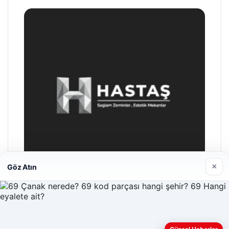
×
Göz Atın
Hastaş Beton
26/05/2026