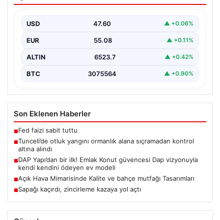
EUR
55.08
▲ +0.11%
ALTIN
6523.7
▲ +0.42%
BTC
3075564
▲ +0.90%
Son Eklenen Haberler
Fed faizi sabit tuttu
■
Tunceli’de otluk yangını ormanlık alana sıçramadan kontrol
■
altına alındı
DAP Yapı’dan bir ilk! Emlak Konut güvencesi Dap vizyonuyla
■
kendi kendini ödeyen ev modeli
Açık Hava Mimarisinde Kalite ve bahçe mutfağı Tasarımları
■
Sapağı kaçırdı, zincirleme kazaya yol açtı
■
Güncel