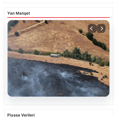
Yan Manşet
04.08.2026
DAP Yapı’dan bir ilk! Emlak Konut
Piyasa Verileri
güvencesi Dap vizyonuyla kendi
kendini ödeyen ev modeli
USD
47.60
▲ +0.06%