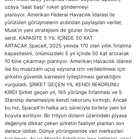
uzaya "saat başı" roket göndermeyi
planlıyor. Amerikan Federal Havacılık İdaresi ile
yürütülen görüşmelerin ardından paylaşılan veriler,
Musk’ın yeni stratejisini de gözler önüne
serdi. KAPASİTE 5 YIL İÇİNDE 50 KAT
ARTACAK SpaceX, 2025 yılında 170 olan yıllık fırlatma
kapasitesini, önümüzdeki 5 yıl içinde 50 kat artırarak
10 bine çıkarmayı planlıyor. Amerikan Havacılık idaresi
ise bu muazzam uçuş sayısına izin verilebilmesi için
şirketin güvenlik karnesini iyileştirmesi gerektiğini
vurguladı. ŞİRKET GEÇEN YIL KENDİ REKORUNU
KIRDI Şirket geçen yıl, 165 yörünge fırlatması ve 5
Starship denemesiyle kendi rekorunu kırmıştı. Ancak
bu hız, SpaceX'in halka arz süreciyle birlikte yeni bir
boyuta evriliyor. Bir trilyon doların üzerindeki piyasa
değeriyle dikkat çeken şirketin faaliyet planları son
derece iddialı. Dünya yörüngesinde veri merkezleri
kurulması, Ay ve Mars’ta fabrikalar inşa edilmesi, uzay