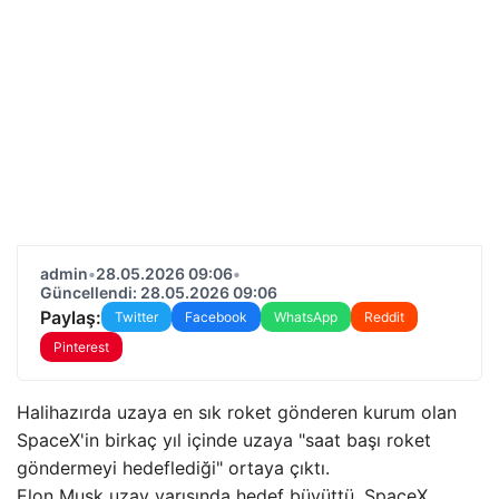
admin
•
28.05.2026 09:06
•
Güncellendi: 28.05.2026 09:06
Paylaş:
Twitter
Facebook
WhatsApp
Reddit
Pinterest
Halihazırda uzaya en sık roket gönderen kurum olan
SpaceX'in birkaç yıl içinde uzaya "saat başı roket
göndermeyi hedeflediği" ortaya çıktı.
Elon Musk uzay yarışında hedef büyüttü. SpaceX,