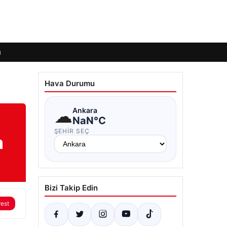
ı
Hava Durumu
☁
Ankara
NaN°C
ŞEHIR SEÇ
m
Bizi Takip Edin
rest