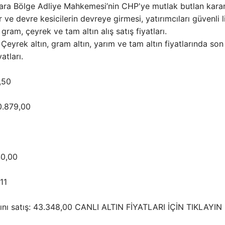
nkara Bölge Adliye Mahkemesi’nin CHP'ye mutlak butlan karar
ve devre kesicilerin devreye girmesi, yatırımcıları güvenli 
 gram, çeyrek ve tam altın alış satış fiyatları.
? Çeyrek altın, gram altın, yarım ve tam altın fiyatlarında so
atları.
,50
10.879,00
40,00
11
ltını satış: 43.348,00 CANLI ALTIN FİYATLARI İÇİN TIKLAYIN