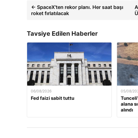
← SpaceX’ten rekor planı. Her saat başı
A
roket fırlatılacak
Ü
Tavsiye Edilen Haberler
06/08/2026
05/08/20
Fed faizi sabit tuttu
Tunceli
alana s
alındı