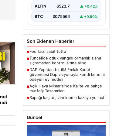
bulunan otlaklık bölgede henüz
ALTIN
6523.7
▲ +0.42%
belirlenemeyen bir nedenle…
BTC
3075564
▲ +0.90%
Son Eklenen Haberler
Fed faizi sabit tuttu
■
Tunceli’de otluk yangını ormanlık alana
■
sıçramadan kontrol altına alındı
DAP Yapı’dan bir ilk! Emlak Konut
■
güvencesi Dap vizyonuyla kendi kendini
ödeyen ev modeli
Açık Hava Mimarisinde Kalite ve bahçe
■
mutfağı Tasarımları
onut
Sapağı kaçırdı, zincirleme kazaya yol açtı
■
ndi
Güncel