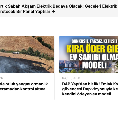
rtık Sabah Akşam Elektrik Bedava Olacak: Geceleri Elektrik
retecek Bir Panel Yaptılar →
26
04/08/2026
’de otluk yangını ormanlık
DAP Yapı’dan bir ilk! Emlak K
ıçramadan kontrol altına
güvencesi Dap vizyonuyla ke
kendini ödeyen ev modeli