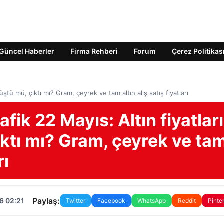
Güncel Haberler
Firma Rehberi
Forum
Çerez Politikas
 düştü mü, çıktı mı? Gram, çeyrek ve tam altın alış satış fiyatları
rafik 22 Mayıs: Altın fiyatları
ıktı mı? Gram, çeyrek ve ta
rı
Paylaş:
6 02:21
Twitter
Facebook
WhatsApp
Reddit
Pinte