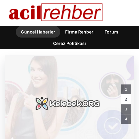
Güncel Haberler
Firma Rehberi
Forum
Çerez Politikası
1
Tunceli’de
2
otluk
3
yangını
ormanlık
4
alana
sıçramadan
kontrol