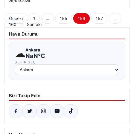
26/03/2024
Yazı
Önceki
1
…
155
156
157
…
160
Sonraki
sayfalaması
Hava Durumu
☁
Ankara
NaN°C
ŞEHIR SEÇ
Bizi Takip Edin