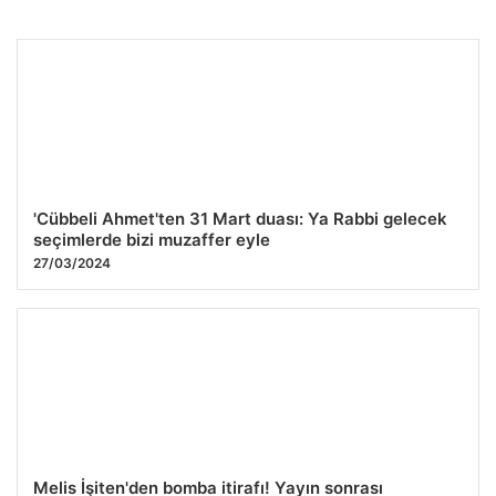
Katil Koca Cinayeti İtiraf Etti: Kağıthane’deki Kanlı Olayda
Yeni Detaylar Gün yüzüne çıktı
28.07.2026 05:58
'Cübbeli Ahmet'ten 31 Mart duası: Ya Rabbi gelecek
seçimlerde bizi muzaffer eyle
27/03/2024
Melis İşiten'den bomba itirafı! Yayın sonrası