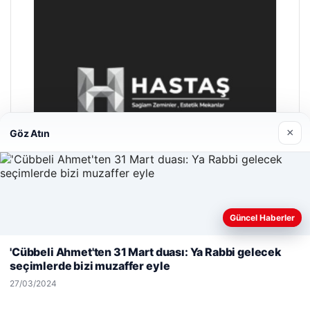
×
Göz Atın
Güncel Haberler
Web sitemizi nasıl kullandığınızı daha iyi anlayabilmek,
deneyiminizi kişiselleştirmek ve geliştirmek amacıyla çerezler
Hastaş Beton
'Cübbeli Ahmet'ten 31 Mart duası: Ya Rabbi gelecek
kullanıyoruz.
Çerez Politikamız
26/05/2026
seçimlerde bizi muzaffer eyle
Reddet
Kabul Et
27/03/2024