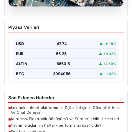
08.08.2026
Kurumsal Elektronik Dönüşümü ve
Piyasa Verileri
Sürdürülebilir Hizmetleri
Günümüzde ilerleyen dijitalleşme doğrultusunda
şirketler altyapı parklarını sürekli aralıklarla
USD
47.74
▲ +0.18%
yenilemektedir. Söz konusu yenileme süreçlerinde…
EUR
55.25
▲ +0.32%
ALTIN
6660.6
▲ +2.59%
BTC
3094056
▲ +1.02%
Son Eklenen Haberler
Kelebek sohbet platformu İle Dijital İletişimin Güvenli Adresi
■
Ve Chat Deneyimi
Kurumsal Elektronik Dönüşümü ve Sürdürülebilir Hizmetleri
■
Yatırım araçlarının haftalık performansı nasıl oldu?
■
Fed faizi sabit tuttu