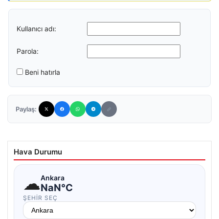
Kullanıcı adı:
Parola:
Beni hatırla
Paylaş:
Hava Durumu
☁
Ankara
NaN°C
ŞEHIR SEÇ