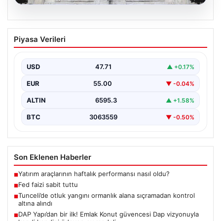
06.08.2026
Fed faizi sabit tuttu
Piyasa Verileri
USD
47.71
▲ +0.17%
EUR
55.00
▼ -0.04%
ALTIN
6595.3
▲ +1.58%
BTC
3063559
▼ -0.50%
Son Eklenen Haberler
Yatırım araçlarının haftalık performansı nasıl oldu?
■
Fed faizi sabit tuttu
■
Tunceli’de otluk yangını ormanlık alana sıçramadan kontrol
■
altına alındı
DAP Yapı’dan bir ilk! Emlak Konut güvencesi Dap vizyonuyla
■