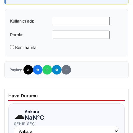
Kullanıcı adı:
Parola:
Beni hatırla
Paylaş:
Hava Durumu
☁
Ankara
NaN°C
ŞEHIR SEÇ